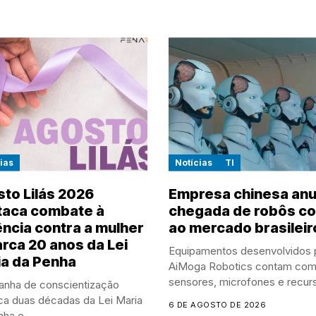
ias
Notícias
TI
to Lilás 2026
Empresa chinesa anu
taca combate à
chegada de robôs co
ência contra a mulher
ao mercado brasileir
rca 20 anos da Lei
Equipamentos desenvolvidos 
a da Penha
AiMoga Robotics contam co
sensores, microfones e recur
nha de conscientização
de...
ca duas décadas da Lei Maria
6 DE AGOSTO DE 2026
ha e...