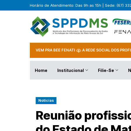
Horário de Atendimento: Das 9h as 15h | Sede: (67) 3
VEM PRA BEE FENATI
A REDE SOCIAL DOS PROFI
Home
Institucional
Filie-Se
N
Notícias
Reunião profissio
do Estado de Mat