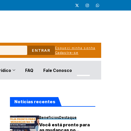
Esqueci minha senha
ENTRAR
Cadastre-se
rídico
FAQ
Fale Conosco
Notícias recentes
Benefícios
Destaque
Você está pronto para
as mudanças no