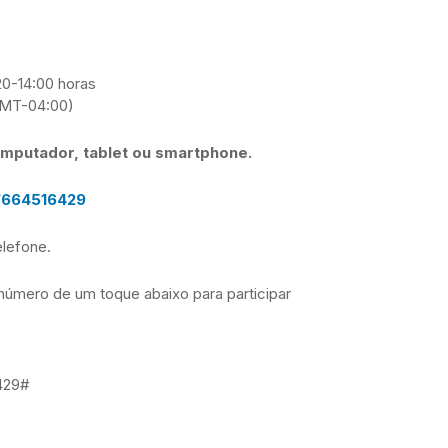
20-14:00 horas
GMT-04:00)
omputador, tablet ou smartphone.
n/664516429
lefone.
 número de um toque abaixo para participar
6429#