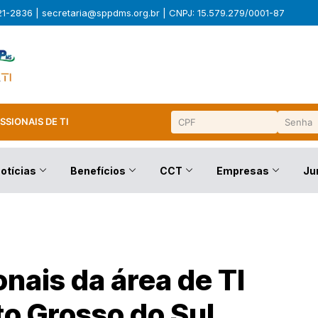
321-2836 |
secretaria@sppdms.org.br
| CNPJ: 15.579.279/0001-87
SSIONAIS DE TI
otícias
Benefícios
CCT
Empresas
Ju
nais da área de TI
o Grosso do Sul