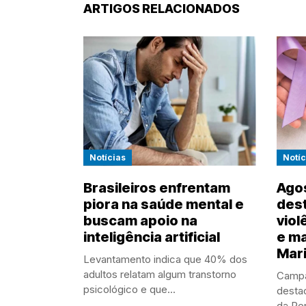
ARTIGOS RELACIONADOS
Notícias
Notíc
Brasileiros enfrentam
Agos
piora na saúde mental e
des
buscam apoio na
viol
inteligência artificial
e ma
Mari
Levantamento indica que 40% dos
adultos relatam algum transtorno
Campa
psicológico e que...
desta
da Pen