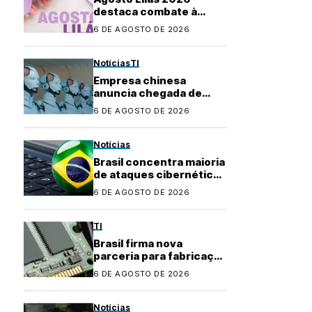
destaca combate à
violência contra a
6 DE AGOSTO DE 2026
mulher e marca 20 anos
da Lei Maria da Penha
Notícias
TI
Empresa chinesa
anuncia chegada de
robôs com IA ao
6 DE AGOSTO DE 2026
mercado brasileiro
Notícias
Brasil concentra maioria
de ataques cibernéticos
na América Latina
6 DE AGOSTO DE 2026
TI
Brasil firma nova
parceria para fabricação
local de
6 DE AGOSTO DE 2026
semicondutores
Notícias