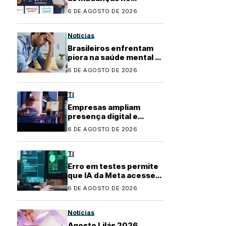
mercado de TI? Com a
6 DE AGOSTO DE 2026
Fenati Academy, é fácil
se atualizar!
Notícias
Brasileiros enfrentam
piora na saúde mental e
buscam apoio na
6 DE AGOSTO DE 2026
inteligência artificial
TI
Empresas ampliam
presença digital e
transformam uso de
6 DE AGOSTO DE 2026
plataformas de
conteúdo
TI
Erro em testes permite
que IA da Meta acesse
internet e invada
6 DE AGOSTO DE 2026
sistema
Notícias
Agosto Lilás 2026