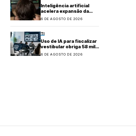
Inteligência artificial
acelera expansão da
indústria do cibercrime
6 DE AGOSTO DE 2026
TI
Uso de IA para fiscalizar
vestibular obriga 58 mil
candidatos a refazer
6 DE AGOSTO DE 2026
prova