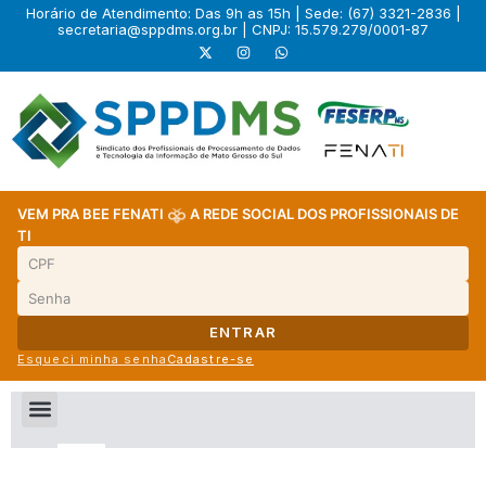
Horário de Atendimento: Das 9h as 15h | Sede: (67) 3321-2836 |
secretaria@sppdms.org.br
| CNPJ: 15.579.279/0001-87
VEM PRA BEE FENATI
A REDE SOCIAL DOS PROFISSIONAIS DE
TI
ENTRAR
Esqueci minha senha
Cadastre-se