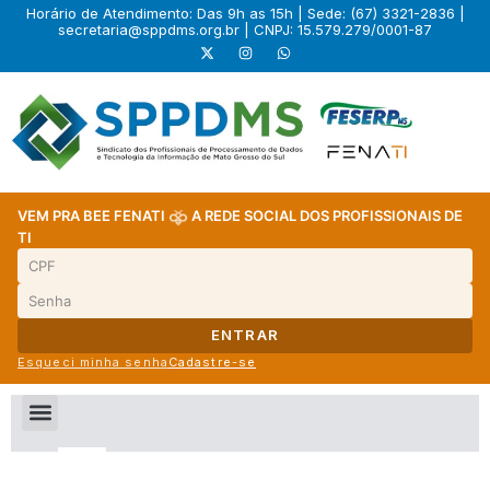
Horário de Atendimento: Das 9h as 15h | Sede: (67) 3321-2836 |
secretaria@sppdms.org.br
| CNPJ: 15.579.279/0001-87
VEM PRA BEE FENATI
A REDE SOCIAL DOS PROFISSIONAIS DE
TI
ENTRAR
Esqueci minha senha
Cadastre-se