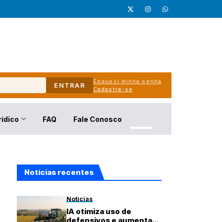
Esqueci minha senha
ENTRAR
Cadastre-se
rídico
FAQ
Fale Conosco
Notícias recentes
Notícias
IA otimiza uso de
defensivos e aumenta