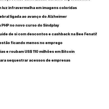
 luz infravermelha em imagens coloridas
ebral ligada ao avanço do Alzheimer
 PHP no novo curso do Sindplay
uide de si com descontos e cashback na Bee Fenati!
os estão ficando menos no emprego
ias e roubam US$ 110 milhões em Bitcoin
ara sequestrar acessos de empresas