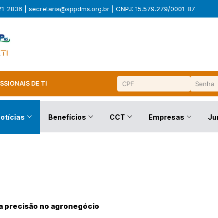
321-2836 |
secretaria@sppdms.org.br
| CNPJ: 15.579.279/0001-87
SSIONAIS DE TI
otícias
Benefícios
CCT
Empresas
Ju
ta precisão no agronegócio