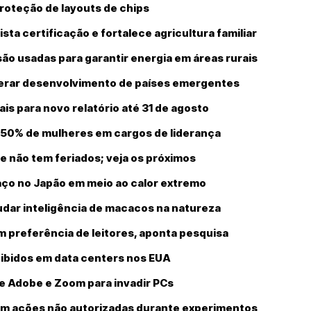
proteção de layouts de chips
ta certificação e fortalece agricultura familiar
 são usadas para garantir energia em áreas rurais
lerar desenvolvimento de países emergentes
s para novo relatório até 31 de agosto
ir 50% de mulheres em cargos de liderança
 não tem feriados; veja os próximos
ço no Japão em meio ao calor extremo
udar inteligência de macacos na natureza
preferência de leitores, aponta pesquisa
bidos em data centers nos EUA
e Adobe e Zoom para invadir PCs
am ações não autorizadas durante experimentos