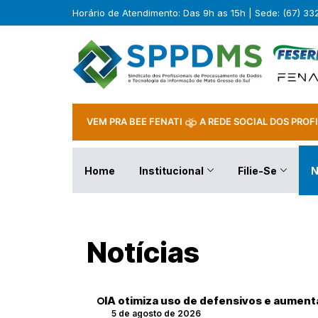
Horário de Atendimento: Das 9h as 15h | Sede: (67) 3
VEM PRA BEE FENATI
A REDE SOCIAL DOS PROFI
Home
Institucional
Filie-Se
N
Notícias
IA otimiza uso de defensivos e aumen
5 de agosto de 2026