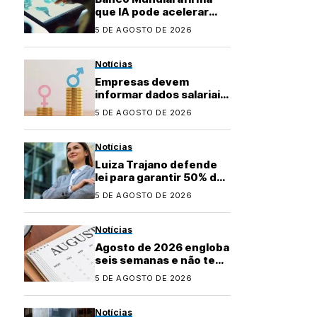
que IA pode acelerar
desenvolvimento de
5 DE AGOSTO DE 2026
países emergentes
Notícias
Empresas devem
informar dados salariais
para novo relatório até
5 DE AGOSTO DE 2026
31 de agosto
Notícias
Luiza Trajano defende
lei para garantir 50% de
mulheres em cargos de
5 DE AGOSTO DE 2026
liderança
Notícias
Agosto de 2026 engloba
seis semanas e não tem
feriados; veja os
5 DE AGOSTO DE 2026
próximos
Notícias