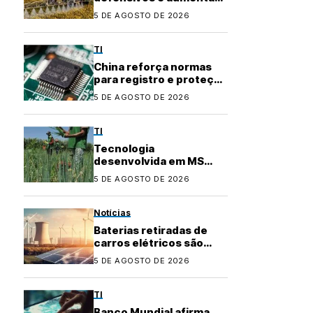
precisão no
5 DE AGOSTO DE 2026
agronegócio
TI
China reforça normas
para registro e proteção
de layouts de chips
5 DE AGOSTO DE 2026
TI
Tecnologia
desenvolvida em MS
conquista certificação e
5 DE AGOSTO DE 2026
fortalece agricultura
familiar
Notícias
Baterias retiradas de
carros elétricos são
usadas para garantir
5 DE AGOSTO DE 2026
energia em áreas rurais
TI
Banco Mundial afirma