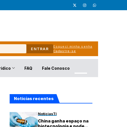
Esqueci minha senha
ENTRAR
Cadastre-se
rídico
FAQ
Fale Conosco
Notícias recentes
Notícias
TI
China ganha espaço na
biotecnologia e pode