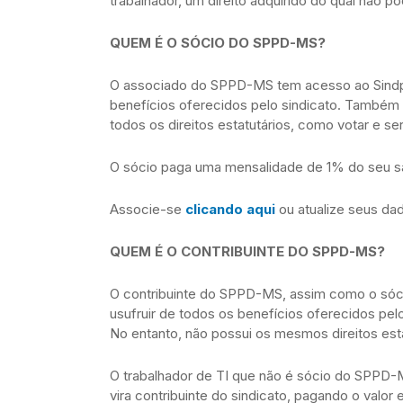
trabalhador, um direito adquirido do qual não 
QUEM É O SÓCIO DO SPPD-MS?
O associado do SPPD-MS tem acesso ao Sindplay
benefícios oferecidos pelo sindicato. Também te
todos os direitos estatutários, como votar e s
O sócio paga uma mensalidade de 1% do seu sal
Associe-se
clicando aqui
ou atualize seus da
QUEM É O CONTRIBUINTE DO SPPD-MS?
O contribuinte do SPPD-MS, assim como o sócio
usufruir de todos os benefícios oferecidos pelo 
No entanto, não possui os mesmos direitos esta
O trabalhador de TI que não é sócio do SPPD
vira contribuinte do sindicato, pagando o valor