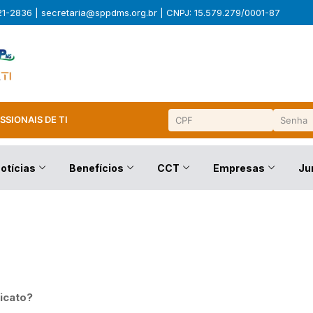
321-2836 |
secretaria@sppdms.org.br
| CNPJ: 15.579.279/0001-87
SSIONAIS DE TI
otícias
Benefícios
CCT
Empresas
Ju
icato?