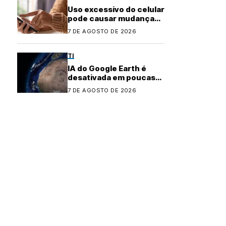
Uso excessivo do celular
pode causar mudanças
físicas no corpo
7 DE AGOSTO DE 2026
TI
IA do Google Earth é
desativada em poucas
horas após controvérsia
7 DE AGOSTO DE 2026