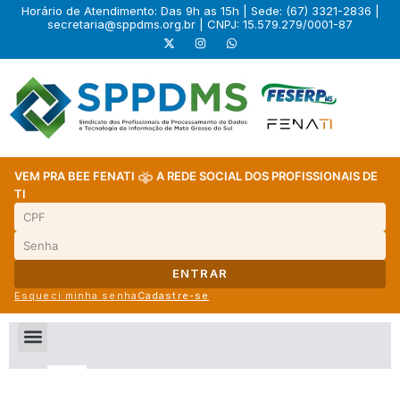
Horário de Atendimento: Das 9h as 15h | Sede: (67) 3321-2836 |
secretaria@sppdms.org.br
| CNPJ: 15.579.279/0001-87
VEM PRA BEE FENATI
A REDE SOCIAL DOS PROFISSIONAIS DE
TI
ENTRAR
Esqueci minha senha
Cadastre-se