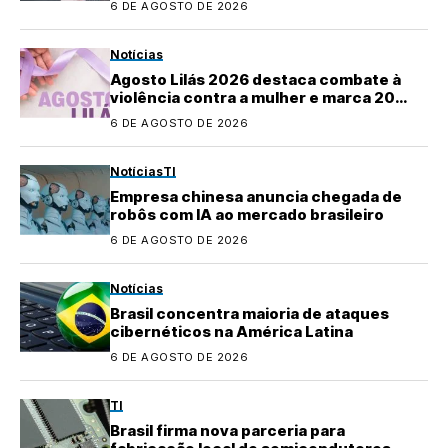
6 DE AGOSTO DE 2026
Notícias
Agosto Lilás 2026 destaca combate à
violência contra a mulher e marca 20
anos da Lei Maria da Penha
6 DE AGOSTO DE 2026
Notícias
TI
Empresa chinesa anuncia chegada de
robôs com IA ao mercado brasileiro
6 DE AGOSTO DE 2026
Notícias
Brasil concentra maioria de ataques
cibernéticos na América Latina
6 DE AGOSTO DE 2026
TI
Brasil firma nova parceria para