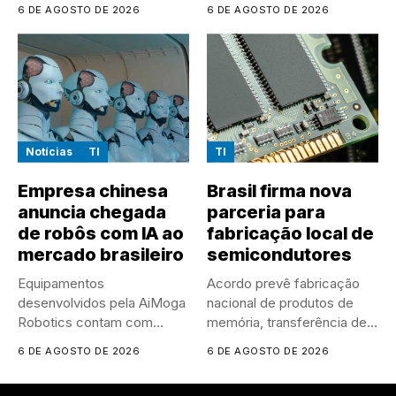
IA em larga escala...
vulnerabilidade em
6 DE AGOSTO DE 2026
6 DE AGOSTO DE 2026
sistema...
Notícias
TI
TI
Empresa chinesa
Brasil firma nova
anuncia chegada
parceria para
de robôs com IA ao
fabricação local de
mercado brasileiro
semicondutores
Equipamentos
Acordo prevê fabricação
desenvolvidos pela AiMoga
nacional de produtos de
Robotics contam com
memória, transferência de
sensores, microfones e
tecnologia e...
6 DE AGOSTO DE 2026
6 DE AGOSTO DE 2026
recursos de...