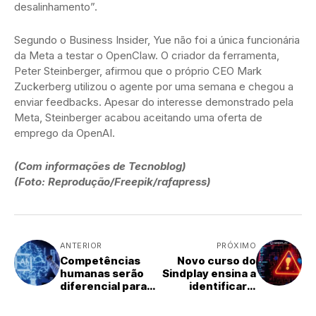
desalinhamento”.
Segundo o Business Insider, Yue não foi a única funcionária
da Meta a testar o OpenClaw. O criador da ferramenta,
Peter Steinberger, afirmou que o próprio CEO Mark
Zuckerberg utilizou o agente por uma semana e chegou a
enviar feedbacks. Apesar do interesse demonstrado pela
Meta, Steinberger acabou aceitando uma oferta de
emprego da OpenAI.
(Com informações de Tecnoblog)
(Foto: Reprodução/Freepik/rafapress)
ANTERIOR
PRÓXIMO
Competências
Novo curso do
humanas serão
Sindplay ensina a
diferencial para
identificar e
profissionais de
prevenir falhas
TI, afirma ex-CEO
de segurança da