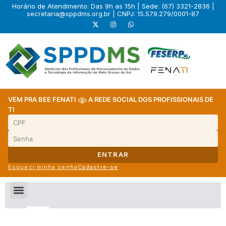
Horário de Atendimento: Das 9h as 15h | Sede: (67) 3321-2836 |
secretaria@sppdms.org.br
| CNPJ: 15.579.279/0001-87
VEM PRA BEE FENATI
A REDE SOCIAL DOS PROFISSIONAIS DE
TI
ENTRAR
Esqueci minha senha
Cadastre-se