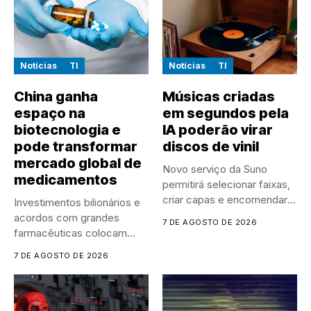
Notícias
TI
Notícias
TI
China ganha
Músicas criadas
espaço na
em segundos pela
biotecnologia e
IA poderão virar
pode transformar
discos de vinil
mercado global de
Novo serviço da Suno
medicamentos
permitirá selecionar faixas,
criar capas e encomendar
Investimentos bilionários e
discos...
acordos com grandes
7 DE AGOSTO DE 2026
farmacêuticas colocam
empresas chinesas no
7 DE AGOSTO DE 2026
centro...