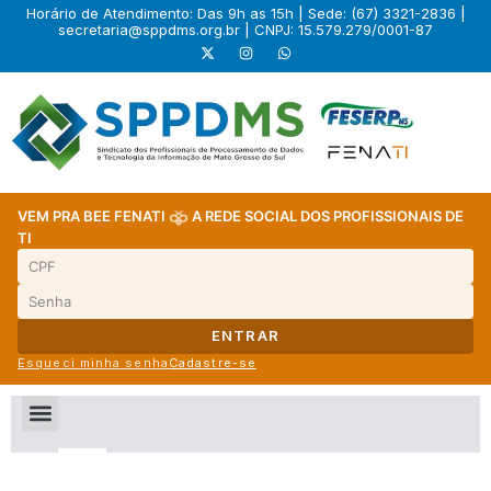
Horário de Atendimento: Das 9h as 15h | Sede: (67) 3321-2836 |
secretaria@sppdms.org.br
| CNPJ: 15.579.279/0001-87
VEM PRA BEE FENATI
A REDE SOCIAL DOS PROFISSIONAIS DE
TI
ENTRAR
Esqueci minha senha
Cadastre-se