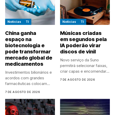
Notícias
TI
Notícias
TI
China ganha
Músicas criadas
espaço na
em segundos pela
biotecnologia e
IA poderão virar
pode transformar
discos de vinil
mercado global de
Novo serviço da Suno
medicamentos
permitirá selecionar faixas,
criar capas e encomendar
Investimentos bilionários e
discos...
acordos com grandes
7 DE AGOSTO DE 2026
farmacêuticas colocam
empresas chinesas no
7 DE AGOSTO DE 2026
centro...