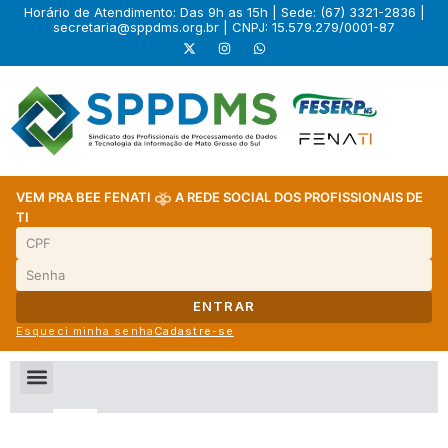
Horário de Atendimento: Das 9h as 15h | Sede: (67) 3321-2836 |
secretaria@sppdms.org.br
| CNPJ: 15.579.279/0001-87
VEM PRA BEE FENATI
A REDE SOCIAL DOS PROFISSIONAIS DE
TI
ENTRAR
Esqueci minha senha
Cadastre-se