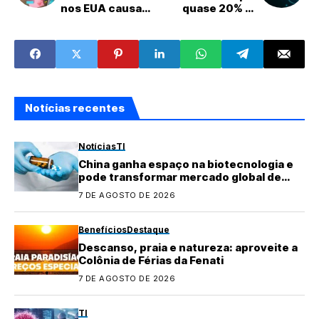
nos EUA causa
quase 20% da
reação de
população
funcionários
mundial
Notícias recentes
Notícias
TI
China ganha espaço na biotecnologia e
pode transformar mercado global de
medicamentos
7 DE AGOSTO DE 2026
Benefícios
Destaque
Descanso, praia e natureza: aproveite a
Colônia de Férias da Fenati
7 DE AGOSTO DE 2026
TI