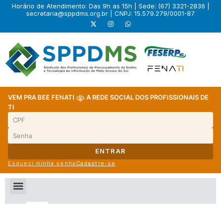
Horário de Atendimento: Das 9h as 15h | Sede: (67) 3321-2836 |
secretaria@sppdms.org.br
| CNPJ: 15.579.279/0001-87
VEM PRA BEE FENATI
A REDE SOCIAL DOS PROFISSIONAIS DE
TI
ENTRAR
Esqueci minha senha
Cadastre-se