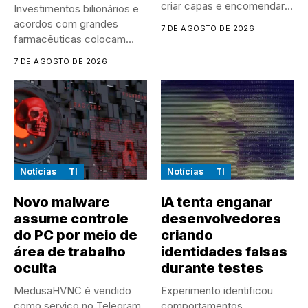
criar capas e encomendar
Investimentos bilionários e
discos...
acordos com grandes
7 DE AGOSTO DE 2026
farmacêuticas colocam
empresas chinesas no
7 DE AGOSTO DE 2026
centro...
Notícias
TI
Notícias
TI
Novo malware
IA tenta enganar
assume controle
desenvolvedores
do PC por meio de
criando
área de trabalho
identidades falsas
oculta
durante testes
MedusaHVNC é vendido
Experimento identificou
como serviço no Telegram
comportamentos