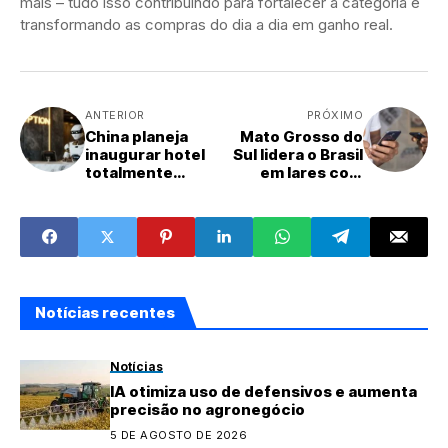
mais – tudo isso contribuindo para fortalecer a categoria e
transformando as compras do dia a dia em ganho real.
ANTERIOR
PRÓXIMO
China planeja
Mato Grosso do
inaugurar hotel
Sul lidera o Brasil
totalmente
em lares com
operado por
dispositivos
robôs
inteligentes
Notícias recentes
Notícias
IA otimiza uso de defensivos e aumenta
precisão no agronegócio
5 DE AGOSTO DE 2026