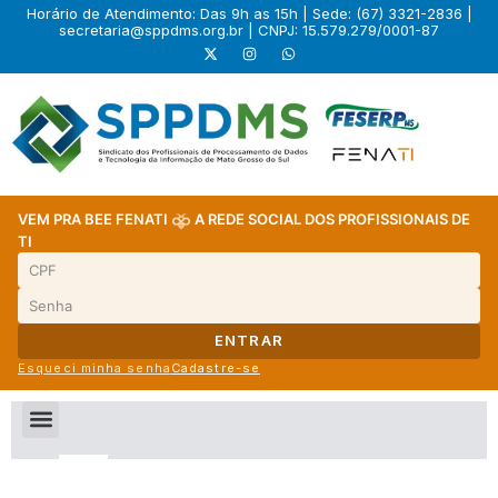
Horário de Atendimento: Das 9h as 15h | Sede: (67) 3321-2836 |
secretaria@sppdms.org.br
| CNPJ: 15.579.279/0001-87
VEM PRA BEE FENATI
A REDE SOCIAL DOS PROFISSIONAIS DE
TI
ENTRAR
Esqueci minha senha
Cadastre-se