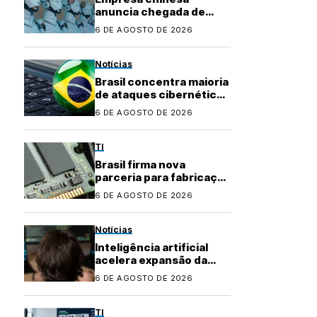
anuncia chegada de
robôs com IA ao
6 DE AGOSTO DE 2026
mercado brasileiro
Notícias
Brasil concentra maioria
de ataques cibernéticos
na América Latina
6 DE AGOSTO DE 2026
TI
Brasil firma nova
parceria para fabricação
local de
6 DE AGOSTO DE 2026
semicondutores
Notícias
Inteligência artificial
acelera expansão da
indústria do cibercrime
6 DE AGOSTO DE 2026
TI