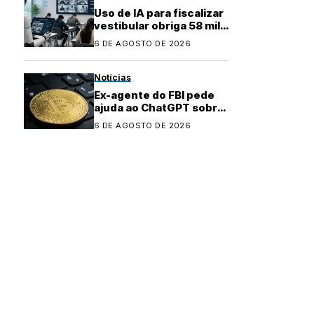
Uso de IA para fiscalizar
vestibular obriga 58 mil
candidatos a refazer
6 DE AGOSTO DE 2026
prova
Notícias
Ex-agente do FBI pede
ajuda ao ChatGPT sobre
como investir dinheiro
6 DE AGOSTO DE 2026
desviado