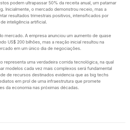
istos podem ultrapassar 50% da receita anual, um patamar
. Inicialmente, o mercado demonstrou receio, mas a
r resultados trimestrais positivos, intensificados por
 inteligência artificial.
a do mercado. A empresa anunciou um aumento de quase
ndo US$ 200 bilhões, mas a reação inicial resultou na
ercado em um único dia de negociações.
o representa uma verdadeira corrida tecnológica, na qual
inar modelos cada vez mais complexos será fundamental
dade de recursos destinados evidencia que as big techs
mediatos em prol de uma infraestrutura que promete
res da economia nas próximas décadas.