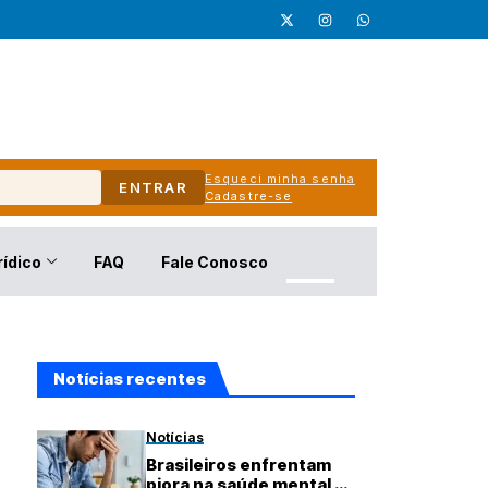
Esqueci minha senha
ENTRAR
Cadastre-se
rídico
FAQ
Fale Conosco
Notícias recentes
Notícias
Brasileiros enfrentam
piora na saúde mental e