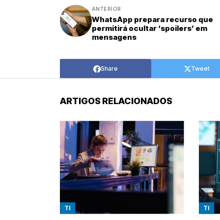
ANTERIOR
WhatsApp prepara recurso que
permitirá ocultar ‘spoilers’ em
mensagens
Share
Tweet
ARTIGOS RELACIONADOS
TI
TI