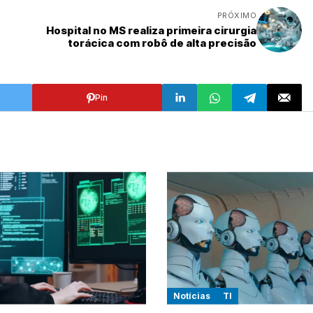
PRÓXIMO
Hospital no MS realiza primeira cirurgia
torácica com robô de alta precisão
Pin
Notícias
TI