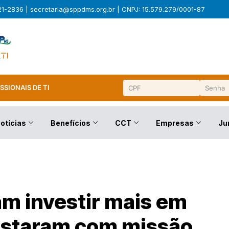
321-2836 |
secretaria@sppdms.org.br
| CNPJ: 15.579.279/0001-87
SSIONAIS DE TI
otícias
Benefícios
CCT
Empresas
Ju
am investir mais em
astaram com missão