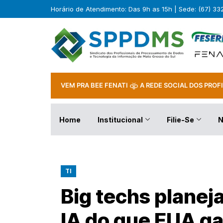
Horário de Atendimento: Das 9h as 15h | Sede: (67) 3
VEM PRA BEE FENATI
A REDE SOCIAL DOS PROFI
Home
Institucional
Filie-Se
N
TI
Big techs planej
IA do que EUA g