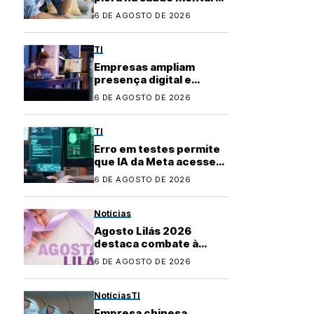
buscam apoio na
6 DE AGOSTO DE 2026
inteligência artificial
TI
Empresas ampliam
presença digital e
transformam uso de
6 DE AGOSTO DE 2026
plataformas de
conteúdo
TI
Erro em testes permite
que IA da Meta acesse
internet e invada
6 DE AGOSTO DE 2026
sistema
Notícias
Agosto Lilás 2026
destaca combate à
violência contra a
6 DE AGOSTO DE 2026
mulher e marca 20 anos
da Lei Maria da Penha
Notícias
TI
Empresa chinesa