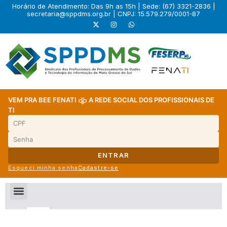
Horário de Atendimento: Das 9h as 15h | Sede: (67) 3321-2836 |
secretaria@sppdms.org.br
| CNPJ: 15.579.279/0001-87
VEM PRA BEE FENATI
A REDE SOCIAL DOS PROFISSIONAIS DE
TI
ENTRAR
Esqueci minha senha
Cadastre-se