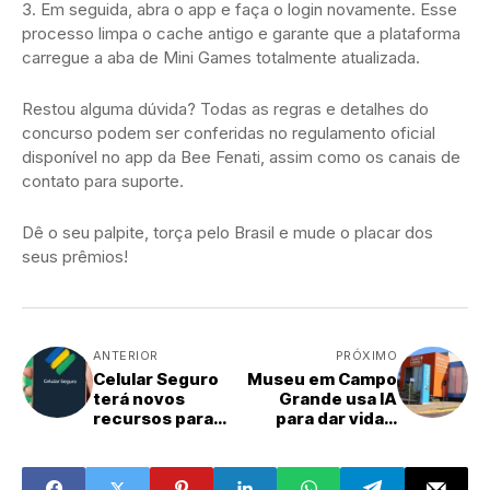
Em seguida, abra o app e faça o login novamente. Esse
processo limpa o cache antigo e garante que a plataforma
carregue a aba de Mini Games totalmente atualizada.
Restou alguma dúvida? Todas as regras e detalhes do
concurso podem ser conferidas no regulamento oficial
disponível no app da Bee Fenati, assim como os canais de
contato para suporte.
Dê o seu palpite, torça pelo Brasil e mude o placar dos
seus prêmios!
ANTERIOR
PRÓXIMO
Celular Seguro
Museu em Campo
terá novos
Grande usa IA
recursos para
para dar vida a
fechar cerco à
personagens do
venda de
hino de MS
aparelhos