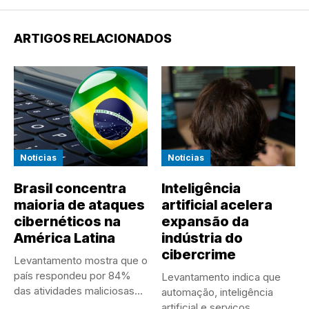
ARTIGOS RELACIONADOS
Notícias
Notícias
Brasil concentra
Inteligência
maioria de ataques
artificial acelera
cibernéticos na
expansão da
América Latina
indústria do
cibercrime
Levantamento mostra que o
país respondeu por 84%
Levantamento indica que
das atividades maliciosas
automação, inteligência
registradas...
artificial e serviços