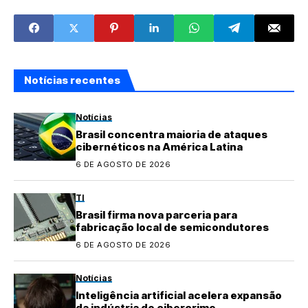
vídeos de
criação de suínos
“interesse
público” que
violam diretrizes
Notícias recentes
Notícias
Brasil concentra maioria de ataques
cibernéticos na América Latina
6 DE AGOSTO DE 2026
TI
Brasil firma nova parceria para
fabricação local de semicondutores
6 DE AGOSTO DE 2026
Notícias
Inteligência artificial acelera expansão
da indústria do cibercrime