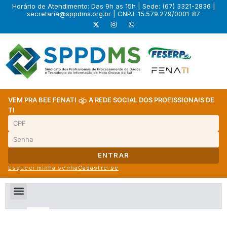
Horário de Atendimento: Das 9h as 15h | Sede: (67) 3321-2836 |
secretaria@sppdms.org.br
| CNPJ: 15.579.279/0001-87
VEM PRA BEE FENATI
A REDE SOCIAL DOS PROFISSIONAIS DE
TI
ENTRAR
Esqueci minha senha
Cadastre-se