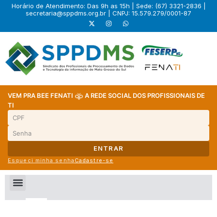
Horário de Atendimento: Das 9h as 15h | Sede: (67) 3321-2836 |
secretaria@sppdms.org.br
| CNPJ: 15.579.279/0001-87
VEM PRA BEE FENATI
A REDE SOCIAL DOS PROFISSIONAIS DE
TI
ENTRAR
Esqueci minha senha
Cadastre-se