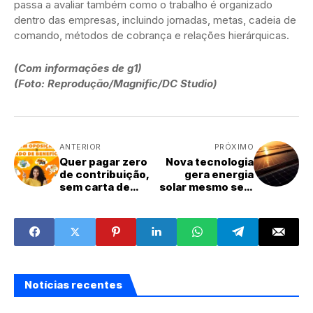
passa a avaliar também como o trabalho é organizado
dentro das empresas, incluindo jornadas, metas, cadeia de
comando, métodos de cobrança e relações hierárquicas.
(Com informações de g1)
(Foto: Reprodução/Magnific/DC Studio)
ANTERIOR
PRÓXIMO
Quer pagar zero
Nova tecnologia
de contribuição,
gera energia
sem carta de
solar mesmo sem
oposição e com
incidência direta
um mundo de
de luz
benefícios? Vem
pra Bee Fenati!
Notícias recentes