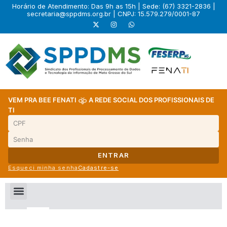
Horário de Atendimento: Das 9h as 15h | Sede: (67) 3321-2836 |
secretaria@sppdms.org.br
| CNPJ: 15.579.279/0001-87
VEM PRA BEE FENATI
A REDE SOCIAL DOS PROFISSIONAIS DE
TI
ENTRAR
Esqueci minha senha
Cadastre-se