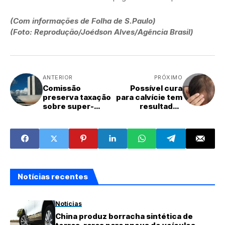
(Com informações de Folha de S.Paulo)
(Foto: Reprodução/Joédson Alves/Agência Brasil)
ANTERIOR
PRÓXIMO
Comissão
Possível cura
preserva taxação
para calvície tem
sobre super-
resultados
ricos e amplia
promissores em
faixa de alíquota
testes
reduzida
Notícias recentes
Notícias
China produz borracha sintética de