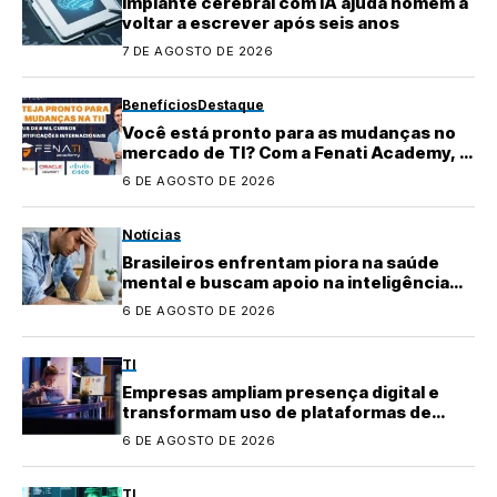
Implante cerebral com IA ajuda homem a
voltar a escrever após seis anos
7 DE AGOSTO DE 2026
Benefícios
Destaque
Você está pronto para as mudanças no
mercado de TI? Com a Fenati Academy, é
fácil se atualizar!
6 DE AGOSTO DE 2026
Notícias
Brasileiros enfrentam piora na saúde
mental e buscam apoio na inteligência
artificial
6 DE AGOSTO DE 2026
TI
Empresas ampliam presença digital e
transformam uso de plataformas de
conteúdo
6 DE AGOSTO DE 2026
TI