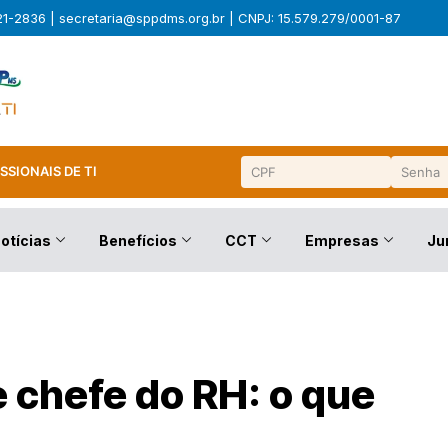
321-2836 |
secretaria@sppdms.org.br
| CNPJ: 15.579.279/0001-87
SSIONAIS DE TI
otícias
Benefícios
CCT
Empresas
Ju
 chefe do RH: o que