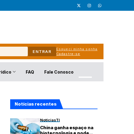
Esqueci minha senha
ENTRAR
Cadastre-se
rídico
FAQ
Fale Conosco
Notícias recentes
Notícias
TI
China ganha espaço na
biotecnologia e pode