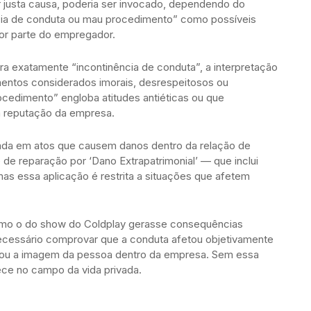
 justa causa, poderia ser invocado, dependendo do
cia de conduta ou mau procedimento” como possíveis
 por parte do empregador.
a exatamente “incontinência de conduta”, a interpretação
mentos considerados imorais, desrespeitosos ou
cedimento” engloba atitudes antiéticas ou que
a reputação da empresa.
ntrada em atos que causem danos dentro da relação de
e de reparação por ‘Dano Extrapatrimonial’ — que inclui
as essa aplicação é restrita a situações que afetem
omo o do show do Coldplay gerasse consequências
necessário comprovar que a conduta afetou objetivamente
a ou a imagem da pessoa dentro da empresa. Sem essa
ce no campo da vida privada.