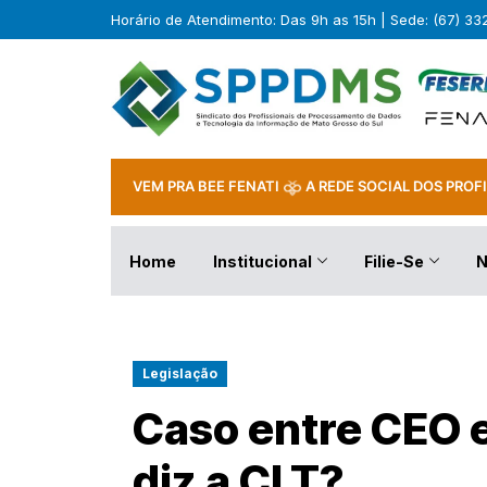
Horário de Atendimento: Das 9h as 15h | Sede: (67) 3
VEM PRA BEE FENATI
A REDE SOCIAL DOS PROFI
Home
Institucional
Filie-Se
N
Legislação
Caso entre CEO e
diz a CLT?