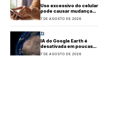
Uso excessivo do celular
pode causar mudanças
físicas no corpo
7 DE AGOSTO DE 2026
TI
IA do Google Earth é
desativada em poucas
horas após controvérsia
7 DE AGOSTO DE 2026