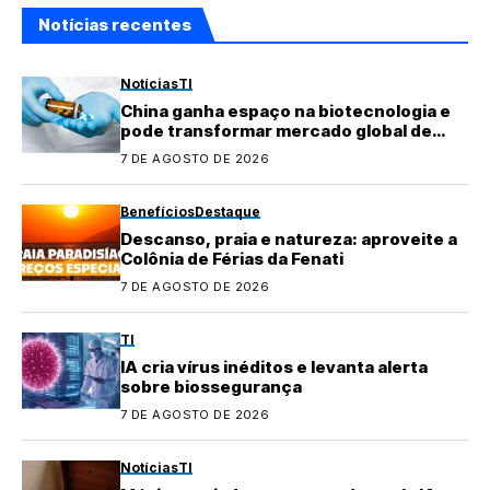
Notícias recentes
Notícias
TI
China ganha espaço na biotecnologia e
pode transformar mercado global de
medicamentos
7 DE AGOSTO DE 2026
Benefícios
Destaque
Descanso, praia e natureza: aproveite a
Colônia de Férias da Fenati
7 DE AGOSTO DE 2026
TI
IA cria vírus inéditos e levanta alerta
sobre biossegurança
7 DE AGOSTO DE 2026
Notícias
TI