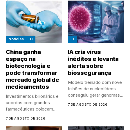
Notícias
TI
TI
China ganha
IA cria vírus
espaço na
inéditos e levanta
biotecnologia e
alerta sobre
pode transformar
biossegurança
mercado global de
Modelo treinado com nove
medicamentos
trilhões de nucleotídeos
conseguiu gerar genomas
Investimentos bilionários e
de vírus...
acordos com grandes
7 DE AGOSTO DE 2026
farmacêuticas colocam
empresas chinesas no
7 DE AGOSTO DE 2026
centro...