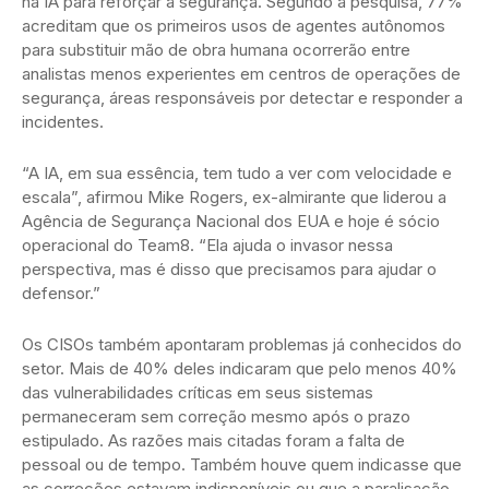
na IA para reforçar a segurança. Segundo a pesquisa, 77%
acreditam que os primeiros usos de agentes autônomos
para substituir mão de obra humana ocorrerão entre
analistas menos experientes em centros de operações de
segurança, áreas responsáveis por detectar e responder a
incidentes.
“A IA, em sua essência, tem tudo a ver com velocidade e
escala”, afirmou Mike Rogers, ex-almirante que liderou a
Agência de Segurança Nacional dos EUA e hoje é sócio
operacional do Team8. “Ela ajuda o invasor nessa
perspectiva, mas é disso que precisamos para ajudar o
defensor.”
Os CISOs também apontaram problemas já conhecidos do
setor. Mais de 40% deles indicaram que pelo menos 40%
das vulnerabilidades críticas em seus sistemas
permaneceram sem correção mesmo após o prazo
estipulado. As razões mais citadas foram a falta de
pessoal ou de tempo. Também houve quem indicasse que
as correções estavam indisponíveis ou que a paralisação