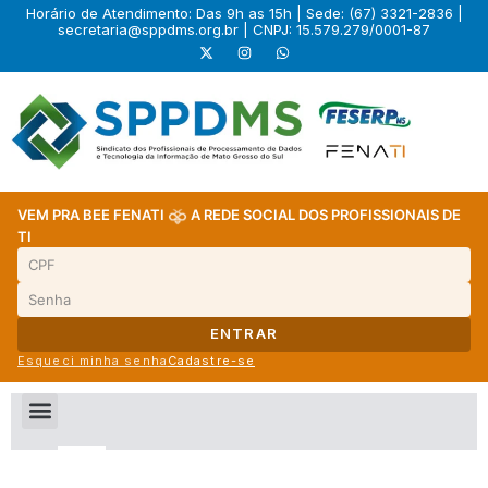
Horário de Atendimento: Das 9h as 15h | Sede: (67) 3321-2836 |
secretaria@sppdms.org.br
| CNPJ: 15.579.279/0001-87
VEM PRA BEE FENATI
A REDE SOCIAL DOS PROFISSIONAIS DE
TI
ENTRAR
Esqueci minha senha
Cadastre-se