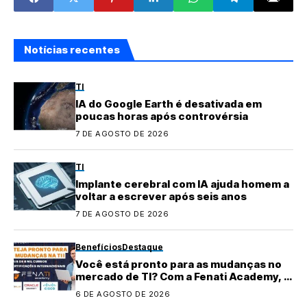
Notícias recentes
TI
IA do Google Earth é desativada em
poucas horas após controvérsia
7 DE AGOSTO DE 2026
TI
Implante cerebral com IA ajuda homem a
voltar a escrever após seis anos
7 DE AGOSTO DE 2026
Benefícios
Destaque
Você está pronto para as mudanças no
mercado de TI? Com a Fenati Academy, é
fácil se atualizar!
6 DE AGOSTO DE 2026