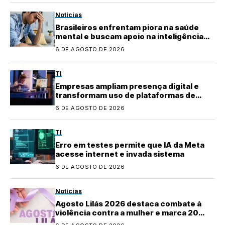
Notícias
Brasileiros enfrentam piora na saúde
mental e buscam apoio na inteligência
artificial
6 DE AGOSTO DE 2026
TI
Empresas ampliam presença digital e
transformam uso de plataformas de
conteúdo
6 DE AGOSTO DE 2026
TI
Erro em testes permite que IA da Meta
acesse internet e invada sistema
6 DE AGOSTO DE 2026
Notícias
Agosto Lilás 2026 destaca combate à
violência contra a mulher e marca 20
anos da Lei Maria da Penha