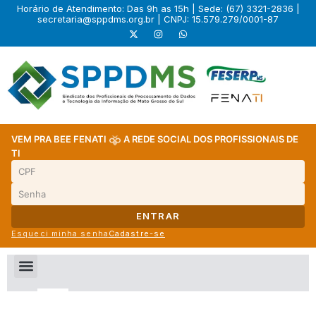
Horário de Atendimento: Das 9h as 15h | Sede: (67) 3321-2836 |
secretaria@sppdms.org.br
| CNPJ: 15.579.279/0001-87
VEM PRA BEE FENATI
A REDE SOCIAL DOS PROFISSIONAIS DE
TI
ENTRAR
Esqueci minha senha
Cadastre-se