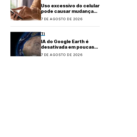
Uso excessivo do celular
pode causar mudanças
físicas no corpo
7 DE AGOSTO DE 2026
TI
IA do Google Earth é
desativada em poucas
horas após controvérsia
7 DE AGOSTO DE 2026