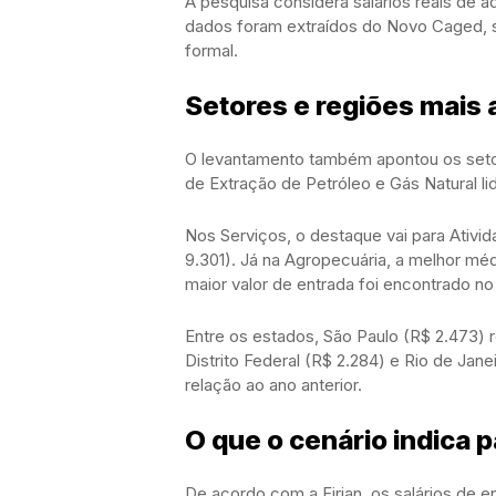
A pesquisa considera salários reais de 
dados foram extraídos do Novo Caged, 
formal.
Setores e regiões mais 
O levantamento também apontou os setores
de Extração de Petróleo e Gás Natural l
Nos Serviços, o destaque vai para Ativ
9.301). Já na Agropecuária, a melhor méd
maior valor de entrada foi encontrado no
Entre os estados, São Paulo (R$ 2.473) 
Distrito Federal (R$ 2.284) e Rio de Ja
relação ao ano anterior.
O que o cenário indica 
De acordo com a Firjan, os salários de 