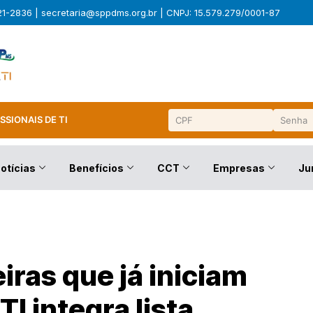
321-2836 |
secretaria@sppdms.org.br
| CNPJ: 15.579.279/0001-87
SSIONAIS DE TI
otícias
Benefícios
CCT
Empresas
Ju
iras que já iniciam
TI integra lista