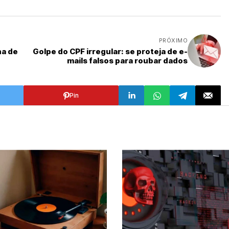
PRÓXIMO
na de
Golpe do CPF irregular: se proteja de e-
mails falsos para roubar dados
Pin