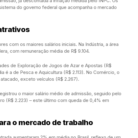
admissão, já descontada a inflação medida pelo INPC. Os
sistema do governo federal que acompanha o mercado
atrativos
 com os maiores salários iniciais. Na Indústria, a área
idera, com remuneração média de R$ 9.104.
idades de Exploração de Jogos de Azar e Apostas (R$
ia é a de Pesca e Aquicultura (R$ 2.113). No Comércio, o
 atacado, exceto veículos (R$ 2.267).
registrou o maior salário médio de admissão, seguido pelo
neiro (R$ 2.223) – este último com queda de 0,4% em
para o mercado de trabalho
entrada aumentaram 2% em média no Brasil, reflexo de um