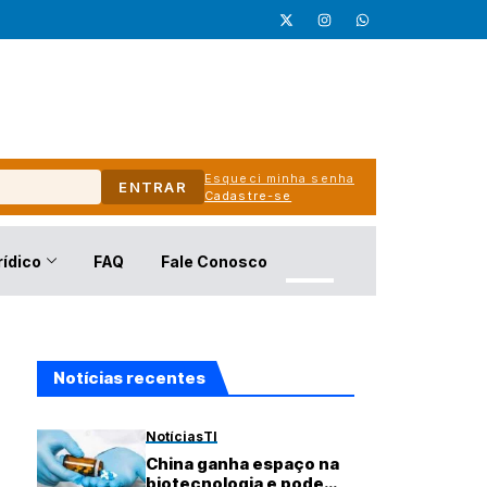
Esqueci minha senha
ENTRAR
Cadastre-se
rídico
FAQ
Fale Conosco
Notícias recentes
Notícias
TI
China ganha espaço na
biotecnologia e pode