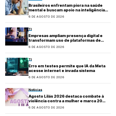
Brasileiros enfrentam piora na saúde
mental e buscam apoio na inteligência
artificial
6 DE AGOSTO DE 2026
TI
Empresas ampliam presença digital e
transformam uso de plataformas de
conteúdo
6 DE AGOSTO DE 2026
TI
Erro em testes permite que IA da Meta
acesse internet e invada sistema
6 DE AGOSTO DE 2026
Notícias
Agosto Lilás 2026 destaca combate à
violência contra a mulher e marca 20
anos da Lei Maria da Penha
6 DE AGOSTO DE 2026