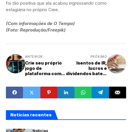
foi tão positiva que ela acabou ingressando como
estagiária no próprio Ciee.
(Com informações de O Tempo)
(Foto: Reprodução/Freepik)
ANTERIOR
PRÓXIMO
Crie seu próprio
Isentos de IR,
jogo de
lucros e
plataforma com
dividendos batem
novo cursos do
recorde de R$ 1
Sindplay
trilhão
Notícias recentes
Notícias