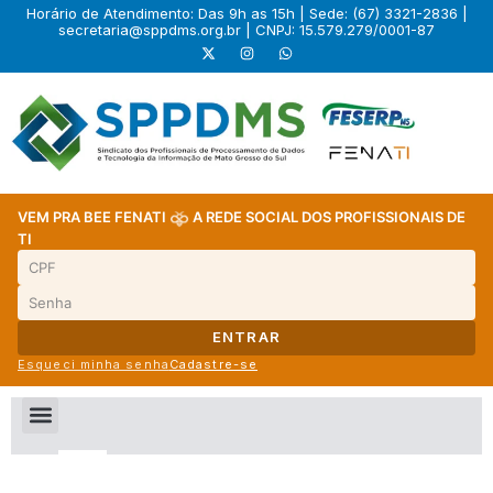
Horário de Atendimento: Das 9h as 15h | Sede: (67) 3321-2836 |
secretaria@sppdms.org.br
| CNPJ: 15.579.279/0001-87
VEM PRA BEE FENATI
A REDE SOCIAL DOS PROFISSIONAIS DE
TI
ENTRAR
Esqueci minha senha
Cadastre-se