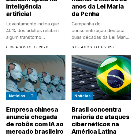
inteligência
anos da Lei Maria
artificial
da Penha
Levantamento indica que
Campanha de
40% dos adultos relatam
conscientização destaca
algum transtorno
duas décadas da Lei Maria
psicológico e que...
da Penha e...
6 DE AGOSTO DE 2026
6 DE AGOSTO DE 2026
Notícias
TI
Notícias
Empresa chinesa
Brasil concentra
anuncia chegada
maioria de ataques
de robôs com IA ao
cibernéticos na
mercado brasileiro
América Latina