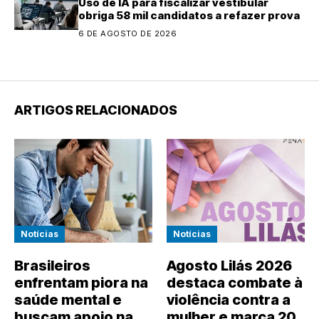
Uso de IA para fiscalizar vestibular
obriga 58 mil candidatos a refazer prova
6 DE AGOSTO DE 2026
ARTIGOS RELACIONADOS
Notícias
Notícias
Brasileiros
Agosto Lilás 2026
enfrentam piora na
destaca combate à
saúde mental e
violência contra a
buscam apoio na
mulher e marca 20