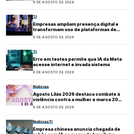
6 DE AGOSTO DE 2026
TI
Empresas ampliam presença digital e
transformam uso de plataformas de
conteúdo
6 DE AGOSTO DE 2026
TI
Erro em testes permite que IA da Meta
acesse internet e invada sistema
6 DE AGOSTO DE 2026
Notícias
Agosto Lilás 2026 destaca combate à
violência contra a mulher e marca 20
anos da Lei Maria da Penha
6 DE AGOSTO DE 2026
Notícias
TI
Empresa chinesa anuncia chegada de