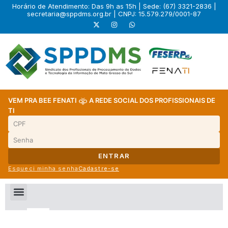
Horário de Atendimento: Das 9h as 15h | Sede: (67) 3321-2836 |
secretaria@sppdms.org.br
| CNPJ: 15.579.279/0001-87
VEM PRA BEE FENATI
A REDE SOCIAL DOS PROFISSIONAIS DE
TI
ENTRAR
Esqueci minha senha
Cadastre-se