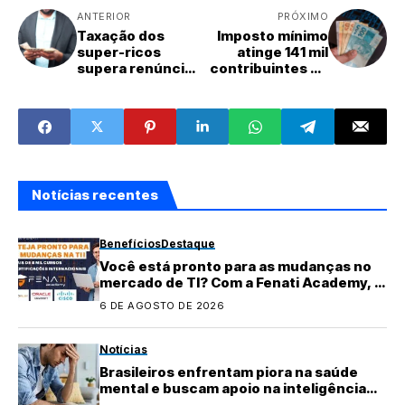
ANTERIOR
PRÓXIMO
Taxação dos
Imposto mínimo
super-ricos
atinge 141 mil
supera renúncia
contribuintes de
fiscal com
alta renda;
isenção do IR em
entenda as novas
2026 e 2027
regras
Notícias recentes
Benefícios
Destaque
Você está pronto para as mudanças no
mercado de TI? Com a Fenati Academy, é
fácil se atualizar!
6 DE AGOSTO DE 2026
Notícias
Brasileiros enfrentam piora na saúde
mental e buscam apoio na inteligência
artificial