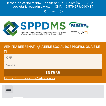
Horário de Atendimento: Das 9h as 15h | Sede: (67) 3321-2836 |
secretaria@sppdms.org.br
| CNPJ: 15.579.279/0001-87
VEM PRA BEE FENATI
A REDE SOCIAL DOS PROFISSIONAIS DE
TI
ENTRAR
Esqueci minha senha
Cadastre-se