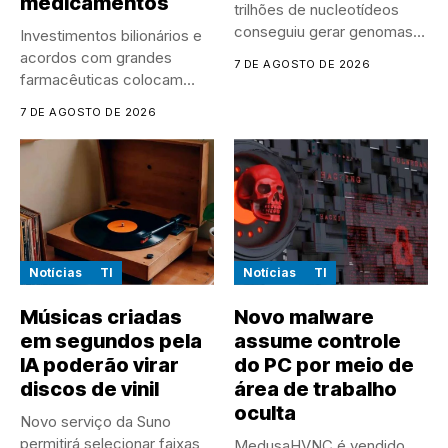
medicamentos
trilhões de nucleotídeos
conseguiu gerar genomas
Investimentos bilionários e
de vírus...
acordos com grandes
7 DE AGOSTO DE 2026
farmacêuticas colocam
empresas chinesas no
7 DE AGOSTO DE 2026
centro...
Notícias
TI
Notícias
TI
Músicas criadas
Novo malware
em segundos pela
assume controle
IA poderão virar
do PC por meio de
discos de vinil
área de trabalho
oculta
Novo serviço da Suno
permitirá selecionar faixas,
MedusaHVNC é vendido