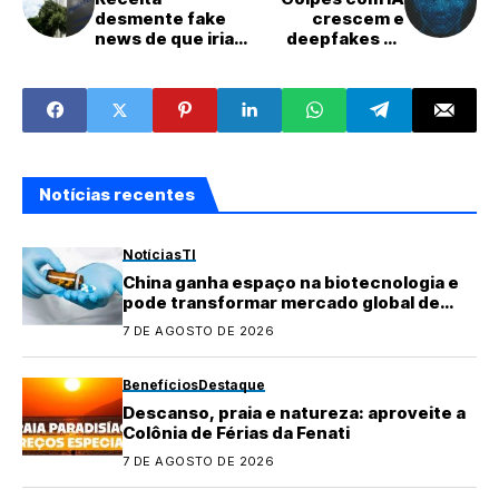
desmente fake
crescem e
news de que iria
deepfakes se
notificar adultos
tornam ameaça
que moram com
para usuários e
os pais
empresas
Notícias recentes
Notícias
TI
China ganha espaço na biotecnologia e
pode transformar mercado global de
medicamentos
7 DE AGOSTO DE 2026
Benefícios
Destaque
Descanso, praia e natureza: aproveite a
Colônia de Férias da Fenati
7 DE AGOSTO DE 2026