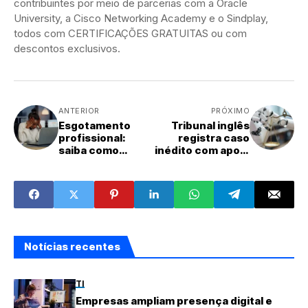
contribuintes por meio de parcerias com a Oracle
University, a Cisco Networking Academy e o Sindplay,
todos com CERTIFICAÇÕES GRATUITAS ou com
descontos exclusivos.
ANTERIOR
PRÓXIMO
Esgotamento
Tribunal inglês
profissional:
registra caso
saiba como
inédito com apoio
identificar a
de sistema
síndrome de
jurídico baseado
burnout
em IA
Notícias recentes
TI
Empresas ampliam presença digital e