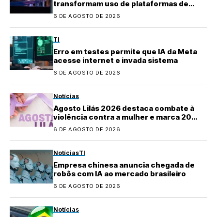
transformam uso de plataformas de
conteúdo
6 DE AGOSTO DE 2026
TI
Erro em testes permite que IA da Meta
acesse internet e invada sistema
6 DE AGOSTO DE 2026
Notícias
Agosto Lilás 2026 destaca combate à
violência contra a mulher e marca 20
anos da Lei Maria da Penha
6 DE AGOSTO DE 2026
Notícias
TI
Empresa chinesa anuncia chegada de
robôs com IA ao mercado brasileiro
6 DE AGOSTO DE 2026
Notícias