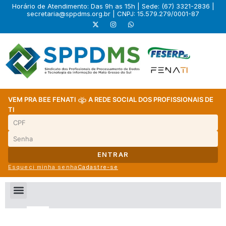
Horário de Atendimento: Das 9h as 15h | Sede: (67) 3321-2836 |
secretaria@sppdms.org.br
| CNPJ: 15.579.279/0001-87
VEM PRA BEE FENATI
A REDE SOCIAL DOS PROFISSIONAIS DE
TI
ENTRAR
Esqueci minha senha
Cadastre-se