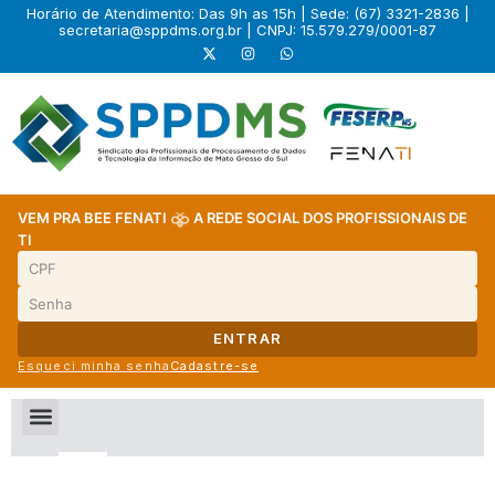
Horário de Atendimento: Das 9h as 15h | Sede: (67) 3321-2836 |
secretaria@sppdms.org.br
| CNPJ: 15.579.279/0001-87
VEM PRA BEE FENATI
A REDE SOCIAL DOS PROFISSIONAIS DE
TI
ENTRAR
Esqueci minha senha
Cadastre-se