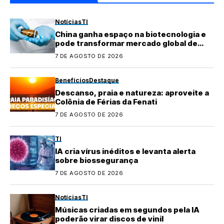
Notícias
TI
China ganha espaço na biotecnologia e
pode transformar mercado global de
medicamentos
7 DE AGOSTO DE 2026
Benefícios
Destaque
Descanso, praia e natureza: aproveite a
Colônia de Férias da Fenati
7 DE AGOSTO DE 2026
TI
IA cria vírus inéditos e levanta alerta
sobre biossegurança
7 DE AGOSTO DE 2026
Notícias
TI
Músicas criadas em segundos pela IA
poderão virar discos de vinil