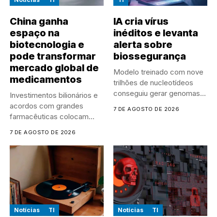
China ganha
IA cria vírus
espaço na
inéditos e levanta
biotecnologia e
alerta sobre
pode transformar
biossegurança
mercado global de
Modelo treinado com nove
medicamentos
trilhões de nucleotídeos
conseguiu gerar genomas
Investimentos bilionários e
de vírus...
acordos com grandes
7 DE AGOSTO DE 2026
farmacêuticas colocam
empresas chinesas no
7 DE AGOSTO DE 2026
centro...
Notícias
TI
Notícias
TI