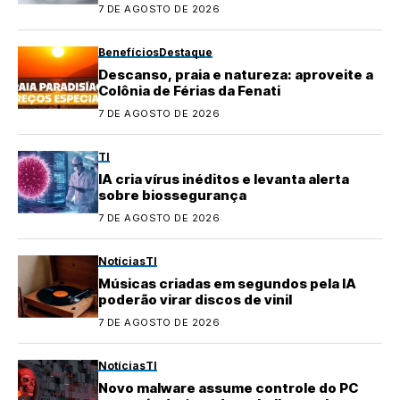
medicamentos
7 DE AGOSTO DE 2026
Benefícios
Destaque
Descanso, praia e natureza: aproveite a
Colônia de Férias da Fenati
7 DE AGOSTO DE 2026
TI
IA cria vírus inéditos e levanta alerta
sobre biossegurança
7 DE AGOSTO DE 2026
Notícias
TI
Músicas criadas em segundos pela IA
poderão virar discos de vinil
7 DE AGOSTO DE 2026
Notícias
TI
Novo malware assume controle do PC