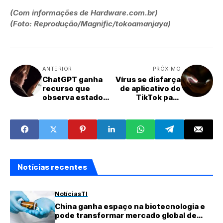
(Com informações de Hardware.com.br)
(Foto: Reprodução/Magnific/tokoamanjaya)
ANTERIOR
PRÓXIMO
ChatGPT ganha
Vírus se disfarça
recurso que
de aplicativo do
observa estado
TikTok para
emocional dos
invadir contas
usuários
bancárias
Notícias recentes
Notícias
TI
China ganha espaço na biotecnologia e
pode transformar mercado global de