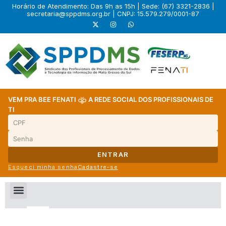
Horário de Atendimento: Das 9h as 15h | Sede: (67) 3321-2836 |
secretaria@sppdms.org.br
| CNPJ: 15.579.279/0001-87
VEM PRA BEE FENATI
A REDE SOCIAL DOS PROFISSIONAIS DE
TI
ENTRAR
Esqueci minha senha
Cadastre-se