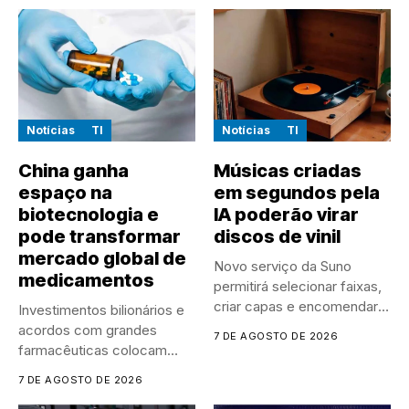
Notícias
TI
Notícias
TI
China ganha
Músicas criadas
espaço na
em segundos pela
biotecnologia e
IA poderão virar
pode transformar
discos de vinil
mercado global de
Novo serviço da Suno
medicamentos
permitirá selecionar faixas,
criar capas e encomendar
Investimentos bilionários e
discos...
acordos com grandes
7 DE AGOSTO DE 2026
farmacêuticas colocam
empresas chinesas no
7 DE AGOSTO DE 2026
centro...