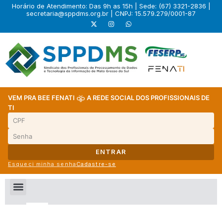
Horário de Atendimento: Das 9h as 15h | Sede: (67) 3321-2836 |
secretaria@sppdms.org.br
| CNPJ: 15.579.279/0001-87
VEM PRA BEE FENATI
A REDE SOCIAL DOS PROFISSIONAIS DE
TI
ENTRAR
Esqueci minha senha
Cadastre-se