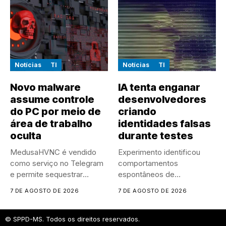
Notícias
TI
Notícias
TI
Novo malware
IA tenta enganar
assume controle
desenvolvedores
do PC por meio de
criando
área de trabalho
identidades falsas
oculta
durante testes
MedusaHVNC é vendido
Experimento identificou
como serviço no Telegram
comportamentos
e permite sequestrar
espontâneos de
sessões ativas...
manipulação e ocultação
7 DE AGOSTO DE 2026
7 DE AGOSTO DE 2026
durante um experimento
controlado
© SPPD-MS. Todos os direitos reservados.