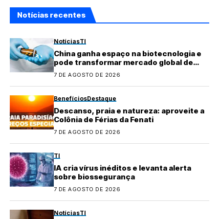
Notícias recentes
Notícias
TI
China ganha espaço na biotecnologia e
pode transformar mercado global de
medicamentos
7 DE AGOSTO DE 2026
Benefícios
Destaque
Descanso, praia e natureza: aproveite a
Colônia de Férias da Fenati
7 DE AGOSTO DE 2026
TI
IA cria vírus inéditos e levanta alerta
sobre biossegurança
7 DE AGOSTO DE 2026
Notícias
TI