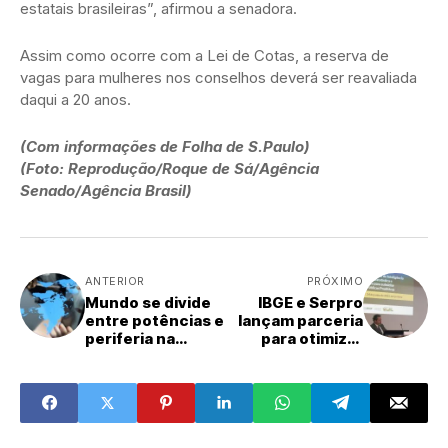
estatais brasileiras”, afirmou a senadora.
Assim como ocorre com a Lei de Cotas, a reserva de
vagas para mulheres nos conselhos deverá ser reavaliada
daqui a 20 anos.
(Com informações de Folha de S.Paulo)
(Foto: Reprodução/Roque de Sá/Agência
Senado/Agência Brasil)
ANTERIOR
PRÓXIMO
Mundo se divide
IBGE e Serpro
entre potências e
lançam parceria
periferia na
para otimizar
disputa por IA
dados para
órgãos federais