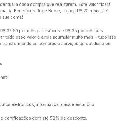
centual a cada compra que realizarem. Este valor ficará
orma da Benefícios Rede Bee e, a cada R$ 20 reais, já é
a sua conta!
e R$ 32,50 por mês para sócios e R$ 35 por mês para
rar todo esse valor e ainda acumular muito mais – tudo isso
a e transformando as compras e serviços do cotidiano em
is
nati:
os eletrônicos, informática, casa e escritório.
a e certificações com até 58% de desconto.