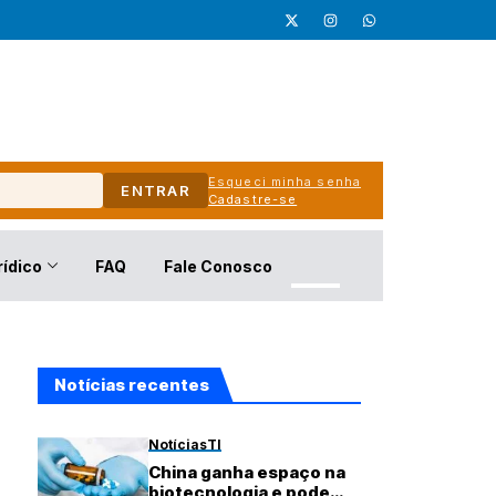
Esqueci minha senha
ENTRAR
Cadastre-se
rídico
FAQ
Fale Conosco
Notícias recentes
Notícias
TI
China ganha espaço na
biotecnologia e pode