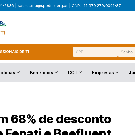
321-2836 |
secretaria@sppdms.org.br
| CNPJ: 15.579.279/0001-87
SSIONAIS DE TI
otícias
Benefícios
CCT
Empresas
Ju
om 68% de desconto
 Fenati e Beefluent