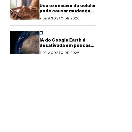
Uso excessivo do celular
pode causar mudanças
físicas no corpo
7 DE AGOSTO DE 2026
TI
IA do Google Earth é
desativada em poucas
horas após controvérsia
7 DE AGOSTO DE 2026