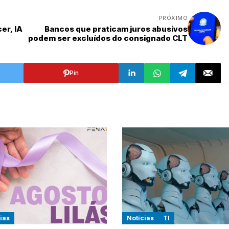
PRÓXIMO
er, IA
Bancos que praticam juros abusivos
podem ser excluídos do consignado CLT
Pin
ias
Notícias
TI