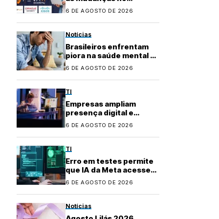
mercado de TI? Com a
6 DE AGOSTO DE 2026
Fenati Academy, é fácil
se atualizar!
Notícias
Brasileiros enfrentam
piora na saúde mental e
buscam apoio na
6 DE AGOSTO DE 2026
inteligência artificial
TI
Empresas ampliam
presença digital e
transformam uso de
6 DE AGOSTO DE 2026
plataformas de
conteúdo
TI
Erro em testes permite
que IA da Meta acesse
internet e invada
6 DE AGOSTO DE 2026
sistema
Notícias
Agosto Lilás 2026