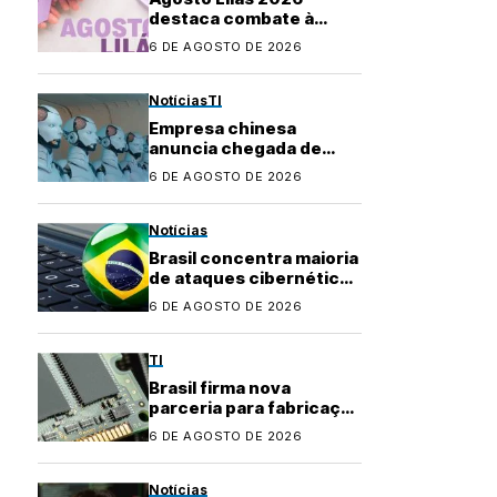
destaca combate à
violência contra a
6 DE AGOSTO DE 2026
mulher e marca 20 anos
da Lei Maria da Penha
Notícias
TI
Empresa chinesa
anuncia chegada de
robôs com IA ao
6 DE AGOSTO DE 2026
mercado brasileiro
Notícias
Brasil concentra maioria
de ataques cibernéticos
na América Latina
6 DE AGOSTO DE 2026
TI
Brasil firma nova
parceria para fabricação
local de
6 DE AGOSTO DE 2026
semicondutores
Notícias