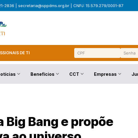
321-2836 |
secretaria@sppdms.org.br
| CNPJ: 15.579.279/0001-87
SSIONAIS DE TI
otícias
Benefícios
CCT
Empresas
Ju
a Big Bang e propõe
va ao universo