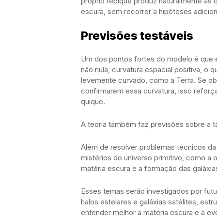
próprio repique produz naturalmente as 
escura, sem recorrer a hipóteses adicion
Previsões testáveis
Um dos pontos fortes do modelo é que e
não nula, curvatura espacial positiva, o
levemente curvado, como a Terra. Se ob
confirmarem essa curvatura, isso reforç
quique.
A teoria também faz previsões sobre a ta
Além de resolver problemas técnicos da
mistérios do universo primitivo, como a
matéria escura e a formação das galáxia
Esses temas serão investigados por futu
halos estelares e galáxias satélites, estr
entender melhor a matéria escura e a ev