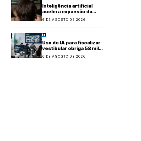
Inteligência artificial
acelera expansão da
indústria do cibercrime
6 DE AGOSTO DE 2026
TI
Uso de IA para fiscalizar
vestibular obriga 58 mil
candidatos a refazer
6 DE AGOSTO DE 2026
prova