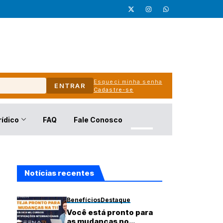
Esqueci minha senha
ENTRAR
Cadastre-se
rídico
FAQ
Fale Conosco
Notícias recentes
Benefícios
Destaque
Você está pronto para
as mudanças no