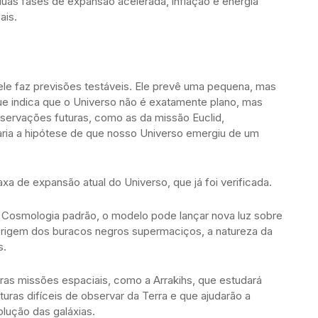
duas fases de expansão acelerada, inflação e energia
ais.
le faz previsões testáveis. Ele prevê uma pequena, mas
 que indica que o Universo não é exatamente plano, mas
servações futuras, como as da missão Euclid,
aria a hipótese de que nosso Universo emergiu de um
xa de expansão atual do Universo, que já foi verificada.
 Cosmologia padrão, o modelo pode lançar nova luz sobre
 origem dos buracos negros supermaciços, a natureza da
s.
ras missões espaciais, como a Arrakihs, que estudará
uturas difíceis de observar da Terra e que ajudarão a
olução das galáxias.