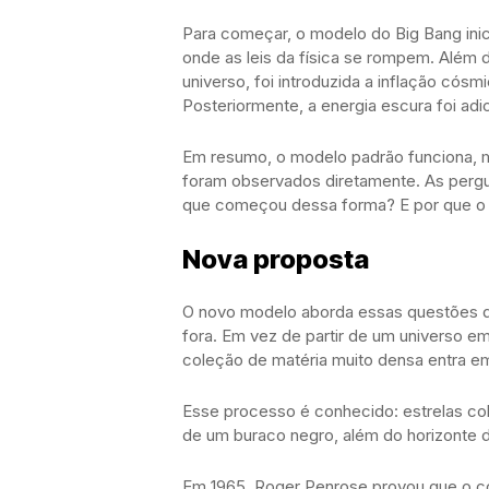
Para começar, o modelo do Big Bang inic
onde as leis da física se rompem. Além d
universo, foi introduzida a inflação có
Posteriormente, a energia escura foi adic
Em resumo, o modelo padrão funciona, 
foram observados diretamente. As perg
que começou dessa forma? E por que o u
Nova proposta
O novo modelo aborda essas questões de
fora. Em vez de partir de um universo 
coleção de matéria muito densa entra em
Esse processo é conhecido: estrelas c
de um buraco negro, além do horizonte d
Em 1965, Roger Penrose provou que o col