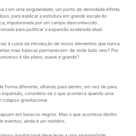
ia com uma singularidade, um ponto de densidade infinita
isso, para explicar a estrutura em grande escala do
smica, impulsionada por um campo desconhecido.
ionada para justificar a expansão acelerada atual.
mas à custa da introdução de novos elementos que nunca
untas mais básicas permanecem: de onde tudo veio? Por
niverso é tão plano, suave e grande?
 forma diferente, olhando para dentro, em vez de para
em expansão, considera-se o que acontece quando uma
 colapso gravitacional.
olapsam em buracos negros. Mas o que acontece dentro
e eventos, ainda é um mistério.
apso gravitacional deve levar a uma singularidade.