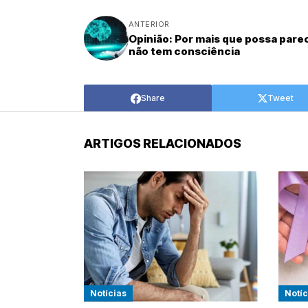
ANTERIOR
Opinião: Por mais que possa parec
não tem consciência
Share
Tweet
ARTIGOS RELACIONADOS
Notícias
Notíc