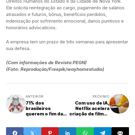
Direitos Humanos do Estado e da Cidade de Nova York.
Ele solicita reintegração ao cargo, pagamento de salários
atrasados e futuros, bônus, benefícios perdidos,
indenização por sofrimento emocional, danos punitivos e
honorários advocatícios.
A empresa tem um prazo de três semanas para apresentar
sua defesa.
(Com informações de Revista PEGN)
(Foto: Reprodução/Freepik/wayhomestudio)
ANTERIOR
PRÓXIMO
71% dos
Com uso de IA,
brasileiros
Netflix acelera
querem o fim da
criação de filmes
escala 6x1, diz
e séries
pesquisa