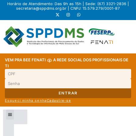
Horário de Atendimento: Das 9h as 15h | Sede: (67) 3321-2836 |
secretaria@sppdms.org.br
| CNPJ: 15.579.279/0001-87
VEM PRA BEE FENATI
A REDE SOCIAL DOS PROFISSIONAIS DE
TI
ENTRAR
Esqueci minha senha
Cadastre-se
Fale Conosco