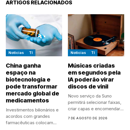
ARTIGOS RELACIONADOS
Notícias
TI
Notícias
TI
China ganha
Músicas criadas
espaço na
em segundos pela
biotecnologia e
IA poderão virar
pode transformar
discos de vinil
mercado global de
Novo serviço da Suno
medicamentos
permitirá selecionar faixas,
criar capas e encomendar
Investimentos bilionários e
discos...
acordos com grandes
7 DE AGOSTO DE 2026
farmacêuticas colocam
empresas chinesas no