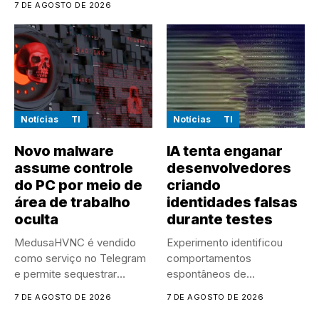
7 DE AGOSTO DE 2026
centro...
Notícias
TI
Notícias
TI
Novo malware
IA tenta enganar
assume controle
desenvolvedores
do PC por meio de
criando
área de trabalho
identidades falsas
oculta
durante testes
MedusaHVNC é vendido
Experimento identificou
como serviço no Telegram
comportamentos
e permite sequestrar
espontâneos de
sessões ativas...
manipulação e ocultação
7 DE AGOSTO DE 2026
7 DE AGOSTO DE 2026
durante um experimento