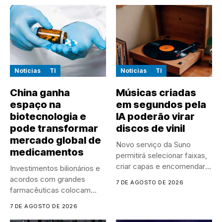
Notícias
TI
Notícias
TI
China ganha
Músicas criadas
espaço na
em segundos pela
biotecnologia e
IA poderão virar
pode transformar
discos de vinil
mercado global de
Novo serviço da Suno
medicamentos
permitirá selecionar faixas,
criar capas e encomendar
Investimentos bilionários e
discos...
acordos com grandes
7 DE AGOSTO DE 2026
farmacêuticas colocam
empresas chinesas no
7 DE AGOSTO DE 2026
centro...