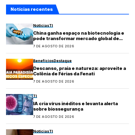
Notícias recentes
Notícias
TI
China ganha espaço na biotecnologia e
pode transformar mercado global de
medicamentos
7 DE AGOSTO DE 2026
Benefícios
Destaque
Descanso, praia e natureza: aproveite a
Colônia de Férias da Fenati
7 DE AGOSTO DE 2026
TI
IA cria vírus inéditos e levanta alerta
sobre biossegurança
7 DE AGOSTO DE 2026
Notícias
TI