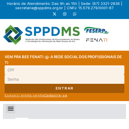
Horário de Atendimento: Das 9h as 15h | Sede: (67) 3321-2836 |
secretaria@sppdms.org.br
| CNPJ: 15.579.279/0001-87
VEM PRA BEE FENATI
A REDE SOCIAL DOS PROFISSIONAIS DE
TI
ENTRAR
Esqueci minha senha
Cadastre-se