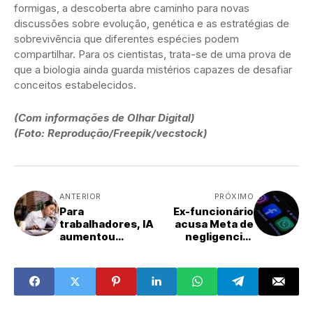
formigas, a descoberta abre caminho para novas
discussões sobre evolução, genética e as estratégias de
sobrevivência que diferentes espécies podem
compartilhar. Para os cientistas, trata-se de uma prova de
que a biologia ainda guarda mistérios capazes de desafiar
conceitos estabelecidos.
(Com informações de Olhar Digital)
(Foto: Reprodução/Freepik/vecstock)
ANTERIOR
PRÓXIMO
Para
Ex-funcionário
trabalhadores, IA
acusa Meta de
aumentou
negligenciar
demanda e
segurança de
contribui para
dados e
esgotamento
privacidade