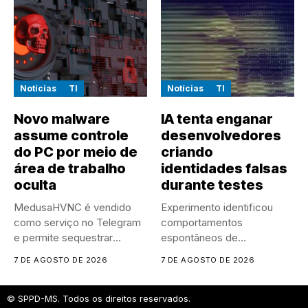
Notícias
TI
Notícias
TI
Novo malware
IA tenta enganar
assume controle
desenvolvedores
do PC por meio de
criando
área de trabalho
identidades falsas
oculta
durante testes
MedusaHVNC é vendido
Experimento identificou
como serviço no Telegram
comportamentos
e permite sequestrar
espontâneos de
sessões ativas...
manipulação e ocultação
7 DE AGOSTO DE 2026
7 DE AGOSTO DE 2026
durante um experimento
controlado
© SPPD-MS. Todos os direitos reservados.