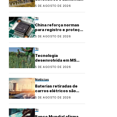
precisão no
5 DE AGOSTO DE 2026
agronegócio
TI
China reforça normas
para registro e proteção
de layouts de chips
5 DE AGOSTO DE 2026
TI
Tecnologia
desenvolvida em MS
conquista certificação e
5 DE AGOSTO DE 2026
fortalece agricultura
familiar
Notícias
Baterias retiradas de
carros elétricos são
usadas para garantir
5 DE AGOSTO DE 2026
energia em áreas rurais
TI
Banco Mundial afirma