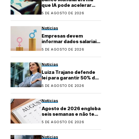
que IA pode acelerar
desenvolvimento de
5 DE AGOSTO DE 2026
países emergentes
Notícias
Empresas devem
informar dados salariais
para novo relatório até
5 DE AGOSTO DE 2026
31 de agosto
Notícias
Luiza Trajano defende
lei para garantir 50% de
mulheres em cargos de
5 DE AGOSTO DE 2026
liderança
Notícias
Agosto de 2026 engloba
seis semanas e não tem
feriados; veja os
5 DE AGOSTO DE 2026
próximos
Notícias