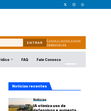
Esqueci minha senha
ENTRAR
Cadastre-se
rídico
FAQ
Fale Conosco
Notícias recentes
Notícias
IA otimiza uso de
defensivos e aumenta