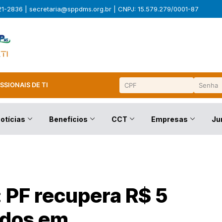
321-2836 |
secretaria@sppdms.org.br
| CNPJ: 15.579.279/0001-87
SSIONAIS DE TI
otícias
Benefícios
CCT
Empresas
Ju
 PF recupera R$ 5
idos em