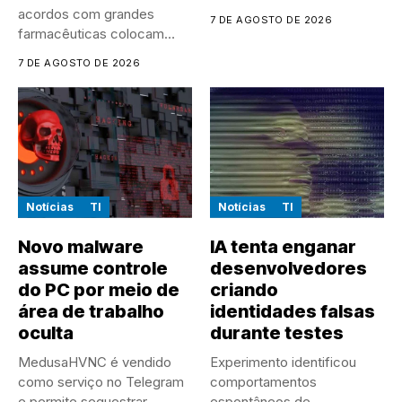
discos...
acordos com grandes
7 DE AGOSTO DE 2026
farmacêuticas colocam
empresas chinesas no
7 DE AGOSTO DE 2026
centro...
Notícias
TI
Notícias
TI
Novo malware
IA tenta enganar
assume controle
desenvolvedores
do PC por meio de
criando
área de trabalho
identidades falsas
oculta
durante testes
MedusaHVNC é vendido
Experimento identificou
como serviço no Telegram
comportamentos
e permite sequestrar
espontâneos de