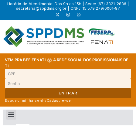
Horário de Atendimento: Das 9h as 15h | Sede: (67) 3321-2836 |
secretaria@sppdms.org.br
| CNPJ: 15.579.279/0001-87
VEM PRA BEE FENATI
A REDE SOCIAL DOS PROFISSIONAIS DE
TI
ENTRAR
Esqueci minha senha
Cadastre-se