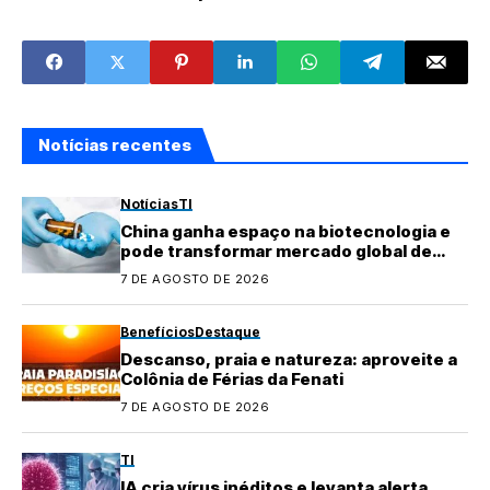
750 bilhões até
facial usando IA e
2028
fotos públicas
Notícias recentes
Notícias
TI
China ganha espaço na biotecnologia e
pode transformar mercado global de
medicamentos
7 DE AGOSTO DE 2026
Benefícios
Destaque
Descanso, praia e natureza: aproveite a
Colônia de Férias da Fenati
7 DE AGOSTO DE 2026
TI
IA cria vírus inéditos e levanta alerta