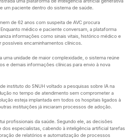
trada uma plataforma de inteligência artificial generativa
e um paciente dentro do sistema de saúde.
omem de 62 anos com suspeita de AVC procura
 Enquanto médico e paciente conversam, a plataforma
aniza informações como sinais vitais, histórico médico e
r possíveis encaminhamentos clínicos.
ara uma unidade de maior complexidade, o sistema reúne
 e demais informações clínicas para envio à nova
e instituto do SNUH voltado a pesquisas sobre IA na
edução no tempo de atendimento sem comprometer a
solução esteja implantada em todos os hospitais ligados à
utras instituições já iniciaram processos de adoção.
tui profissionais da saúde. Segundo ele, as decisões
os especialistas, cabendo à inteligência artificial tarefas
ração de relatórios e automatização de processos