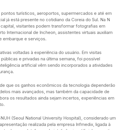
pontos turísticos, aeroportos, supermercados e até em
icial já está presente no cotidiano da Coreia do Sul. Na N
capital, visitantes podem transformar fotografias em
to Internacional de Incheon, assistentes virtuais auxiliam
de embarque e serviços.
iativas voltadas à experiência do usuário. Em visitas
 públicas e privadas na última semana, foi possível
ligência artificial vêm sendo incorporados a atividades
urança.
o de que os ganhos econômicos da tecnologia dependerão
delos mais avançados, mas também da capacidade de
Embora os resultados ainda sejam incertos, experiências em
to.
UH (Seoul National University Hospital), considerado um
e apresentação realizada pela empresa Infmedix, ligada à