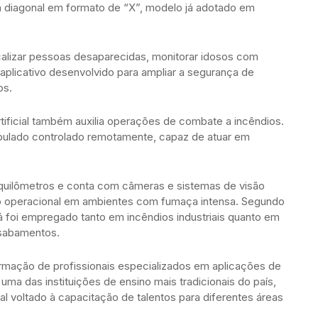
ia diagonal em formato de “X”, modelo já adotado em
ocalizar pessoas desaparecidas, monitorar idosos com
plicativo desenvolvido para ampliar a segurança de
os.
rtificial também auxilia operações de combate a incêndios.
ipulado controlado remotamente, capaz de atuar em
quilômetros e conta com câmeras e sistemas de visão
 operacional em ambientes com fumaça intensa. Segundo
já foi empregado tanto em incêndios industriais quanto em
esabamentos.
formação de profissionais especializados em aplicações de
ma das instituições de ensino mais tradicionais do país,
 voltado à capacitação de talentos para diferentes áreas