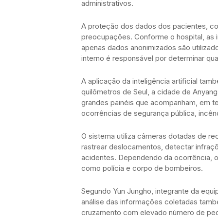
administrativos.
A proteção dos dados dos pacientes, c
preocupações. Conforme o hospital, as
apenas dados anonimizados são utilizad
interno é responsável por determinar q
A aplicação da inteligência artificial t
quilômetros de Seul, a cidade de Anya
grandes painéis que acompanham, em temp
ocorrências de segurança pública, incênd
O sistema utiliza câmeras dotadas de rec
rastrear deslocamentos, detectar infra
acidentes. Dependendo da ocorrência, 
como polícia e corpo de bombeiros.
Segundo Yun Jungho, integrante da equipe
análise das informações coletadas també
cruzamento com elevado número de pedes