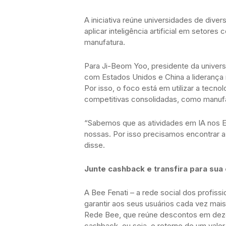
A iniciativa reúne universidades de dive
aplicar inteligência artificial em setore
manufatura.
Para Ji-Beom Yoo, presidente da universi
com Estados Unidos e China a liderança
Por isso, o foco está em utilizar a tecn
competitivas consolidadas, como manufa
“Sabemos que as atividades em IA nos 
nossas. Por isso precisamos encontrar a
disse.
Junte cashback e transfira para sua
A Bee Fenati – a rede social dos profiss
garantir aos seus usuários cada vez mai
Rede Bee, que reúne descontos em dez
cashback, ou seja, o retorno de um valor