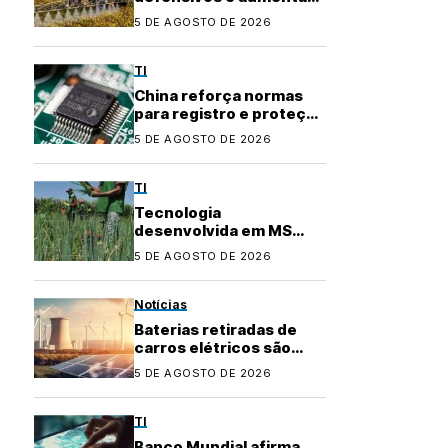
precisão no
5 DE AGOSTO DE 2026
agronegócio
TI
China reforça normas
para registro e proteção
de layouts de chips
5 DE AGOSTO DE 2026
TI
Tecnologia
desenvolvida em MS
conquista certificação e
5 DE AGOSTO DE 2026
fortalece agricultura
familiar
Notícias
Baterias retiradas de
carros elétricos são
usadas para garantir
5 DE AGOSTO DE 2026
energia em áreas rurais
TI
Banco Mundial afirma