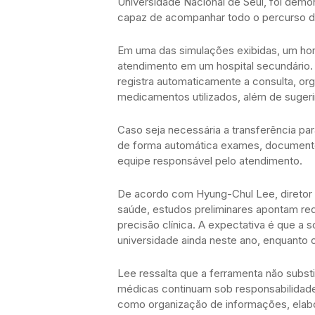
Universidade Nacional de Seul, foi demons
capaz de acompanhar todo o percurso d
Em uma das simulações exibidas, um h
atendimento em um hospital secundário.
registra automaticamente a consulta, org
medicamentos utilizados, além de sugeri
Caso seja necessária a transferência p
de forma automática exames, documentos
equipe responsável pelo atendimento.
De acordo com Hyung-Chul Lee, diretor d
saúde, estudos preliminares apontam r
precisão clínica. A expectativa é que a 
universidade ainda neste ano, enquanto o
Lee ressalta que a ferramenta não substi
médicas continuam sob responsabilidade d
como organização de informações, elabo