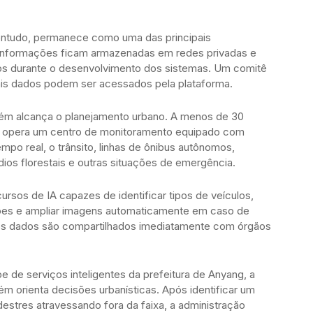
ontudo, permanece como uma das principais
 informações ficam armazenadas em redes privadas e
os durante o desenvolvimento dos sistemas. Um comitê
uais dados podem ser acessados pela plataforma.
ambém alcança o planejamento urbano. A menos de 30
ng opera um centro de monitoramento equipado com
o real, o trânsito, linhas de ônibus autônomos,
ios florestais e outras situações de emergência.
ursos de IA capazes de identificar tipos de veículos,
ções e ampliar imagens automaticamente em caso de
os dados são compartilhados imediatamente com órgãos
 de serviços inteligentes da prefeitura de Anyang, a
m orienta decisões urbanísticas. Após identificar um
tres atravessando fora da faixa, a administração