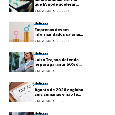
que IA pode acelerar
desenvolvimento de
5 DE AGOSTO DE 2026
países emergentes
Notícias
Empresas devem
informar dados salariais
para novo relatório até
5 DE AGOSTO DE 2026
31 de agosto
Notícias
Luiza Trajano defende
lei para garantir 50% de
mulheres em cargos de
5 DE AGOSTO DE 2026
liderança
Notícias
Agosto de 2026 engloba
seis semanas e não tem
feriados; veja os
5 DE AGOSTO DE 2026
próximos
Notícias