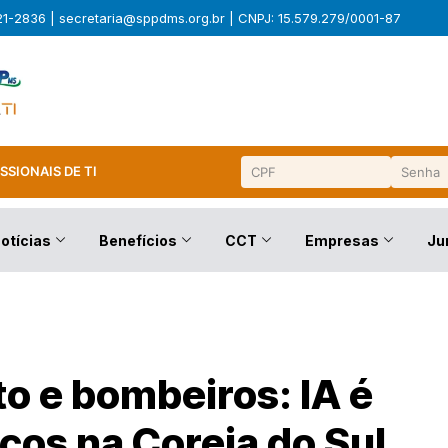
321-2836 |
secretaria@sppdms.org.br
| CNPJ: 15.579.279/0001-87
SSIONAIS DE TI
otícias
Benefícios
CCT
Empresas
Ju
to e bombeiros: IA é
iços na Coreia do Sul