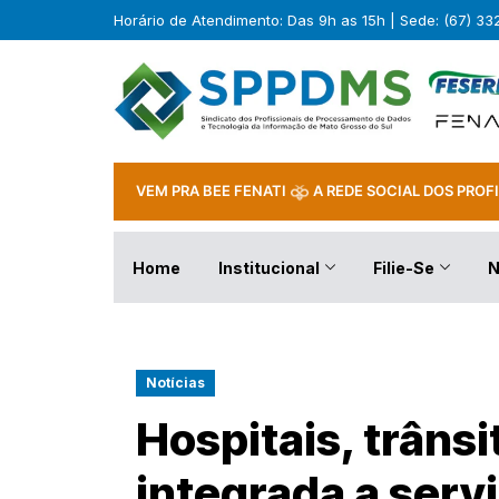
Horário de Atendimento: Das 9h as 15h | Sede: (67) 3
VEM PRA BEE FENATI
A REDE SOCIAL DOS PROFI
Home
Institucional
Filie-Se
N
Notícias
Hospitais, trânsi
integrada a serv