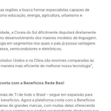
rsas regiões e busca formar especialistas capazes de
s como educação, energia, agricultura, urbanismo e
dade, a Coreia do Sul dificilmente disputará diretamente
 no desenvolvimento dos maiores modelos de linguagem.
ologia em segmentos nos quais o país já possui vantagens
tura, semicondutores e eletrônicos.
Estados Unidos e na China são enormes comparadas às
 maneira mais eficiente de melhorar nossa tecnologia”,
 conta com a Benefícios Rede Bee!
ionais de TI de todo o Brasil – segue em expansão para
s benefícios. Agora a plataforma conta com a Benefícios
enas de grandes marcas, com muitas delas oferecendo
 da sua compra que poderá ser transferido direto para sua