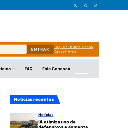
Esqueci minha senha
ENTRAR
Cadastre-se
rídico
FAQ
Fale Conosco
Notícias recentes
Notícias
IA otimiza uso de
defensivos e aumenta