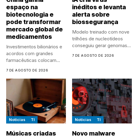
espaço na
inéditos e levanta
biotecnologia e
alerta sobre
pode transformar
biossegurança
mercado global de
Modelo treinado com nove
medicamentos
trilhões de nucleotídeos
conseguiu gerar genomas
Investimentos bilionários e
de vírus...
acordos com grandes
7 DE AGOSTO DE 2026
farmacêuticas colocam
empresas chinesas no
7 DE AGOSTO DE 2026
centro...
Notícias
TI
Notícias
TI
Músicas criadas
Novo malware