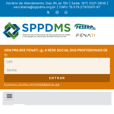
Horário de Atendimento: Das 9h as 15h | Sede: (67) 3321-2836 |
secretaria@sppdms.org.br
| CNPJ: 15.579.279/0001-87
VEM PRA BEE FENATI
A REDE SOCIAL DOS PROFISSIONAIS DE
TI
ENTRAR
Esqueci minha senha
Cadastre-se