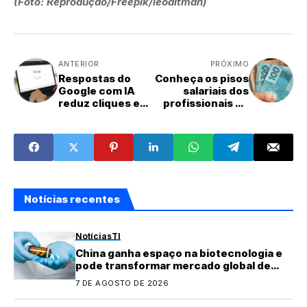
(Foto: Reprodução/Freepik/leoaltman)
ANTERIOR
PRÓXIMO
Respostas do
Conheça os pisos
Google com IA
salariais dos
reduz cliques em
profissionais de
sites e preocupa
TI de MS
negócios online
Notícias recentes
Notícias
TI
China ganha espaço na biotecnologia e
pode transformar mercado global de
medicamentos
7 DE AGOSTO DE 2026