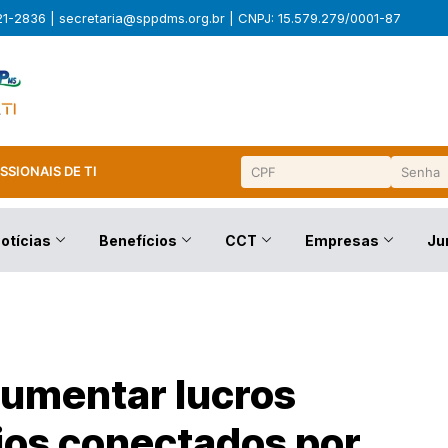
321-2836 |
secretaria@sppdms.org.br
| CNPJ: 15.579.279/0001-87
SSIONAIS DE TI
otícias
Benefícios
CCT
Empresas
Ju
aumentar lucros
os conectados por