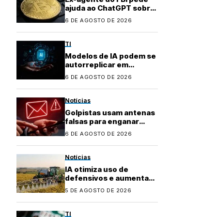
ajuda ao ChatGPT sobre
como investir dinheiro
6 DE AGOSTO DE 2026
desviado
TI
Modelos de IA podem se
autorreplicar em
ambientes conectados,
6 DE AGOSTO DE 2026
aponta pesquisa
Notícias
Golpistas usam antenas
falsas para enganar
celulares e enviar
6 DE AGOSTO DE 2026
mensagens
fraudulentas
Notícias
IA otimiza uso de
defensivos e aumenta
precisão no
5 DE AGOSTO DE 2026
agronegócio
TI