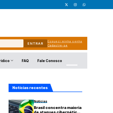
Esqueci minha senha
ENTRAR
Cadastre-se
rídico
FAQ
Fale Conosco
Notícias recentes
Notícias
Brasil concentra maioria
de ataques cibernéticos