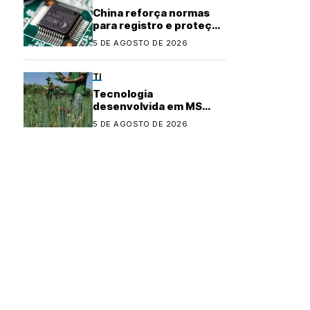
China reforça normas
para registro e proteção
de layouts de chips
5 DE AGOSTO DE 2026
TI
Tecnologia
desenvolvida em MS
conquista certificação e
5 DE AGOSTO DE 2026
fortalece agricultura
familiar