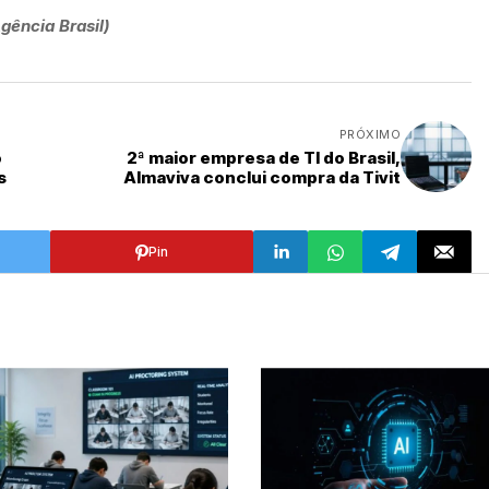
gência Brasil)
PRÓXIMO
o
2ª maior empresa de TI do Brasil,
s
Almaviva conclui compra da Tivit
Pin