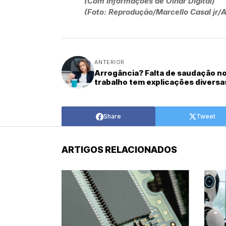
(Com informações de Olhar Digital)
(Foto: Reprodução/Marcello Casal jr/A
ANTERIOR
Arrogância? Falta de saudação n
trabalho tem explicações diversa
Share
Tweet
ARTIGOS RELACIONADOS