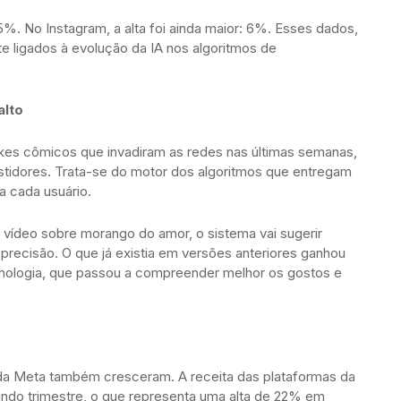
. No Instagram, a alta foi ainda maior: 6%. Esses dados,
 ligados à evolução da IA nos algoritmos de
alto
es cômicos que invadiram as redes nas últimas semanas,
astidores. Trata-se do motor dos algoritmos que entregam
a cada usuário.
m vídeo sobre morango do amor, o sistema vai sugerir
recisão. O que já existia em versões anteriores ganhou
nologia, que passou a compreender melhor os gostos e
 da Meta também cresceram. A receita das plataformas da
undo trimestre, o que representa uma alta de 22% em