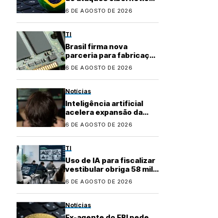
na América Latina
6 DE AGOSTO DE 2026
TI
Brasil firma nova
parceria para fabricação
local de
6 DE AGOSTO DE 2026
semicondutores
Notícias
Inteligência artificial
acelera expansão da
indústria do cibercrime
6 DE AGOSTO DE 2026
TI
Uso de IA para fiscalizar
vestibular obriga 58 mil
candidatos a refazer
6 DE AGOSTO DE 2026
prova
Notícias
Ex-agente do FBI pede