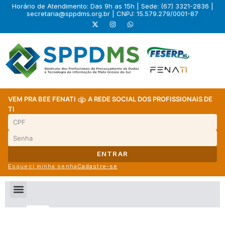
Horário de Atendimento: Das 9h as 15h | Sede: (67) 3321-2836 |
secretaria@sppdms.org.br
| CNPJ: 15.579.279/0001-87
VEM PRA BEE FENATI
A REDE SOCIAL DOS PROFISSIONAIS DE
TI
ENTRAR
Esqueci minha senha
Cadastre-se