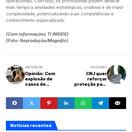
operacionais. Com isso, os profissionais podem dedicar
mais tempo a atividades estratégicas, criativas e de maior
complexidade, potencializando suas competências e
conhecimento especializado.
(Com informações TI INSIDE)
(Foto: Reprodução/Magnific)
ANTERIOR
PRÓXIMO
Opinião: Com
CNJ quer
explosão de
reforçar
casos de
proteção para
burnout, saúde
crianças e
mental vira
adolescentes
questão
criadores de
estratégica para
conteúdo
empresas
Notícias recentes