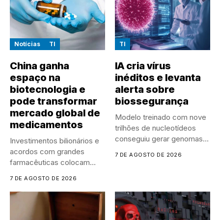
Notícias
TI
TI
China ganha
IA cria vírus
espaço na
inéditos e levanta
biotecnologia e
alerta sobre
pode transformar
biossegurança
mercado global de
Modelo treinado com nove
medicamentos
trilhões de nucleotídeos
conseguiu gerar genomas
Investimentos bilionários e
de vírus...
acordos com grandes
7 DE AGOSTO DE 2026
farmacêuticas colocam
empresas chinesas no
7 DE AGOSTO DE 2026
centro...