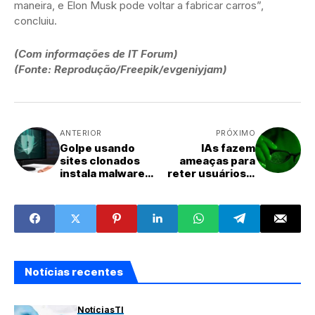
maneira, e Elon Musk pode voltar a fabricar carros”,
concluiu.
(Com informações de IT Forum)
(Fonte: Reprodução/Freepik/evgeniyjam)
ANTERIOR
PRÓXIMO
Golpe usando
IAs fazem
sites clonados
ameaças para
instala malware
reter usuários e
de acesso
aumentar lucros
remoto
Notícias recentes
Notícias
TI