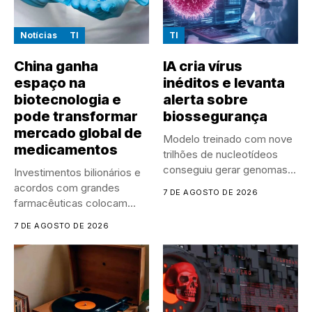
Notícias
TI
TI
China ganha
IA cria vírus
espaço na
inéditos e levanta
biotecnologia e
alerta sobre
pode transformar
biossegurança
mercado global de
Modelo treinado com nove
medicamentos
trilhões de nucleotídeos
conseguiu gerar genomas
Investimentos bilionários e
de vírus...
acordos com grandes
7 DE AGOSTO DE 2026
farmacêuticas colocam
empresas chinesas no
7 DE AGOSTO DE 2026
centro...