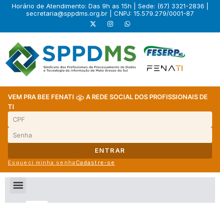
Horário de Atendimento: Das 9h as 15h | Sede: (67) 3321-2836 |
secretaria@sppdms.org.br
| CNPJ: 15.579.279/0001-87
VEM PRA BEE FENATI
A REDE SOCIAL DOS PROFISSIONAIS DE
TI
ENTRAR
Esqueci minha senha
Cadastre-se