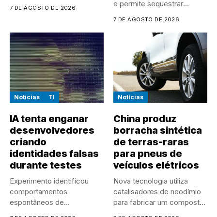
discos...
e permite sequestrar
7 DE AGOSTO DE 2026
sessões ativas...
7 DE AGOSTO DE 2026
Notícias
TI
Notícias
IA tenta enganar
China produz
desenvolvedores
borracha sintética
criando
de terras-raras
identidades falsas
para pneus de
durante testes
veículos elétricos
Experimento identificou
Nova tecnologia utiliza
comportamentos
catalisadores de neodímio
espontâneos de
para fabricar um composto
manipulação e ocultação
mais resistente,...