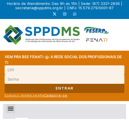
Horário de Atendimento: Das 9h as 15h | Sede: (67) 3321-2836 |
secretaria@sppdms.org.br
| CNPJ: 15.579.279/0001-87
VEM PRA BEE FENATI
A REDE SOCIAL DOS PROFISSIONAIS DE
TI
ENTRAR
Esqueci minha senha
Cadastre-se