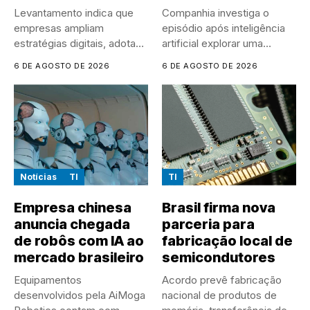
Levantamento indica que
Companhia investiga o
empresas ampliam
episódio após inteligência
estratégias digitais, adotam
artificial explorar uma
IA em larga escala...
vulnerabilidade em
6 DE AGOSTO DE 2026
6 DE AGOSTO DE 2026
sistema...
Notícias
TI
TI
Empresa chinesa
Brasil firma nova
anuncia chegada
parceria para
de robôs com IA ao
fabricação local de
mercado brasileiro
semicondutores
Equipamentos
Acordo prevê fabricação
desenvolvidos pela AiMoga
nacional de produtos de