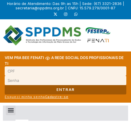
Horário de Atendimento: Das 9h as 15h | Sede: (67) 3321-2836 |
secretaria@sppdms.org.br
| CNPJ: 15.579.279/0001-87
VEM PRA BEE FENATI
A REDE SOCIAL DOS PROFISSIONAIS DE
TI
ENTRAR
Esqueci minha senha
Cadastre-se