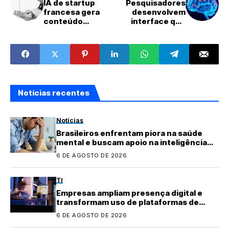
IA de startup
Pesquisadores
francesa gera
desenvolvem
conteúdo
interface que
perigoso em 68%
converte
dos testes
pensamentos em
fala
Notícias recentes
Notícias
Brasileiros enfrentam piora na saúde
mental e buscam apoio na inteligência
artificial
6 DE AGOSTO DE 2026
TI
Empresas ampliam presença digital e
transformam uso de plataformas de
conteúdo
6 DE AGOSTO DE 2026