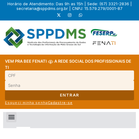
Horário de Atendimento: Das 9h as 15h | Sede: (67) 3321-2836 |
secretaria@sppdms.org.br
| CNPJ: 15.579.279/0001-87
VEM PRA BEE FENATI
A REDE SOCIAL DOS PROFISSIONAIS DE
TI
ENTRAR
Esqueci minha senha
Cadastre-se