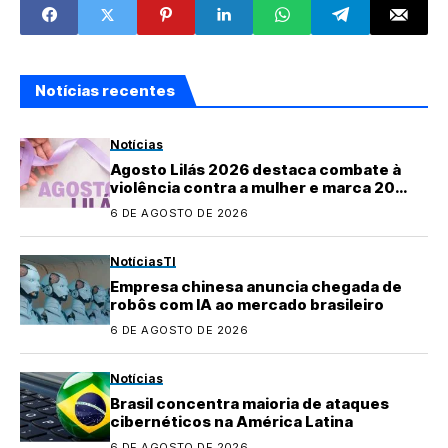
Notícias recentes
Notícias
Agosto Lilás 2026 destaca combate à
violência contra a mulher e marca 20
anos da Lei Maria da Penha
6 DE AGOSTO DE 2026
Notícias
TI
Empresa chinesa anuncia chegada de
robôs com IA ao mercado brasileiro
6 DE AGOSTO DE 2026
Notícias
Brasil concentra maioria de ataques
cibernéticos na América Latina
6 DE AGOSTO DE 2026