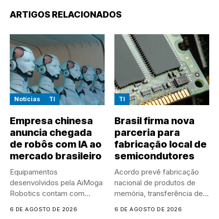
ARTIGOS RELACIONADOS
Notícias
TI
TI
Empresa chinesa
Brasil firma nova
anuncia chegada
parceria para
de robôs com IA ao
fabricação local de
mercado brasileiro
semicondutores
Equipamentos
Acordo prevê fabricação
desenvolvidos pela AiMoga
nacional de produtos de
Robotics contam com
memória, transferência de
sensores, microfones e
tecnologia e...
6 DE AGOSTO DE 2026
6 DE AGOSTO DE 2026
recursos de...