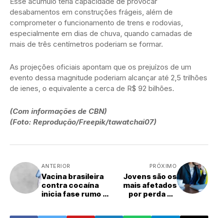
Esse acúmulo teria capacidade de provocar
desabamentos em construções frágeis, além de
comprometer o funcionamento de trens e rodovias,
especialmente em dias de chuva, quando camadas de
mais de três centímetros poderiam se formar.
As projeções oficiais apontam que os prejuízos de um
evento dessa magnitude poderiam alcançar até 2,5 trilhões
de ienes, o equivalente a cerca de R$ 92 bilhões.
(Com informações de CBN)
(Foto: Reprodução/Freepik/tawatchai07)
ANTERIOR
PRÓXIMO
Vacina brasileira
Jovens são os
contra cocaína
mais afetados
inicia fase rumo a
por perda de
testes clínicos
empregos para a
IA