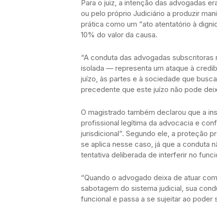
Para o juiz, a intenção das advogadas er
ou pelo próprio Judiciário a produzir man
prática como um “ato atentatório à digni
10% do valor da causa.
“A conduta das advogadas subscritoras 
isolada — representa um ataque à credibi
juízo, às partes e à sociedade que busca 
precedente que este juízo não pode deix
O magistrado também declarou que a ins
profissional legítima da advocacia e conf
jurisdicional”. Segundo ele, a proteção 
se aplica nesse caso, já que a conduta n
tentativa deliberada de interferir no func
“Quando o advogado deixa de atuar como
sabotagem do sistema judicial, sua cond
funcional e passa a se sujeitar ao poder 