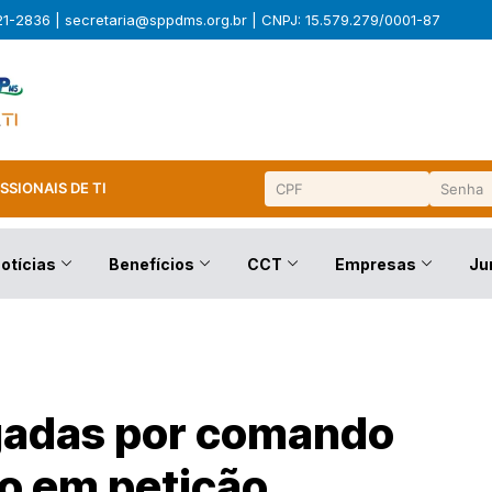
321-2836 |
secretaria@sppdms.org.br
| CNPJ: 15.579.279/0001-87
SSIONAIS DE TI
otícias
Benefícios
CCT
Empresas
Ju
gadas por comando
o em petição