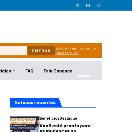
Esqueci minha senha
ENTRAR
Cadastre-se
rídico
FAQ
Fale Conosco
Notícias recentes
Benefícios
Destaque
Você está pronto para
as mudanças no