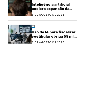
Inteligência artificial
acelera expansão da
indústria do cibercrime
6 DE AGOSTO DE 2026
TI
Uso de IA para fiscalizar
vestibular obriga 58 mil
candidatos a refazer
6 DE AGOSTO DE 2026
prova