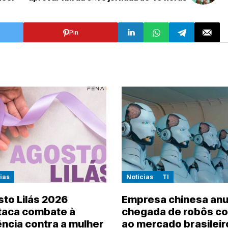
Pin
ias
Notícias
TI
to Lilás 2026
Empresa chinesa anu
taca combate à
chegada de robôs co
ência contra a mulher
ao mercado brasileir