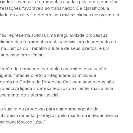
a induzir eventuais ferramentas usadas pela parte contrária
ifestações favoráveis ao trabalhador. Ele classificou a
dade da Justiça” e determinou multa solidária equivalente a
não representa apenas uma irregularidade processual
lidade das ferramentas institucionais, um desrespeito ao
na Justiça do Trabalho a tutela de seus direitos, e um
ar passar em silêncio.”
erção do comando extrapolou os limites da atuação
igurou “ataque direto à integridade da atividade
prevista no Código de Processo Civil para advogados não
ão estava ligada à defesa técnica da cliente, mas a uma
ionamento do sistema judicial.
 sujeito do processo para agir como agente de
uta deixa de estar protegida pelo manto da independência
sancionatório do juízo.”