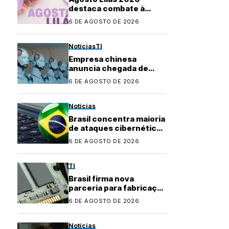
destaca combate à
violência contra a
6 DE AGOSTO DE 2026
mulher e marca 20 anos
da Lei Maria da Penha
Notícias
TI
Empresa chinesa
anuncia chegada de
robôs com IA ao
6 DE AGOSTO DE 2026
mercado brasileiro
Notícias
Brasil concentra maioria
de ataques cibernéticos
na América Latina
6 DE AGOSTO DE 2026
TI
Brasil firma nova
parceria para fabricação
local de
6 DE AGOSTO DE 2026
semicondutores
Notícias