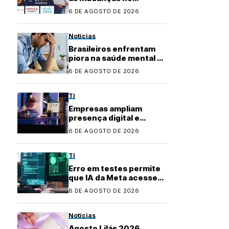
mercado de TI? Com a
6 DE AGOSTO DE 2026
Fenati Academy, é fácil
se atualizar!
Notícias
Brasileiros enfrentam
piora na saúde mental e
buscam apoio na
6 DE AGOSTO DE 2026
inteligência artificial
TI
Empresas ampliam
presença digital e
transformam uso de
6 DE AGOSTO DE 2026
plataformas de
conteúdo
TI
Erro em testes permite
que IA da Meta acesse
internet e invada
6 DE AGOSTO DE 2026
sistema
Notícias
Agosto Lilás 2026