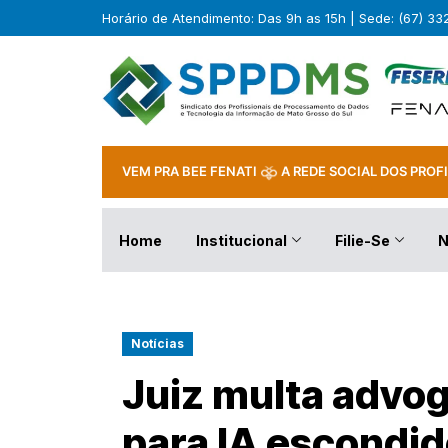
Horário de Atendimento: Das 9h as 15h | Sede: (67) 3
VEM PRA BEE FENATI
A REDE SOCIAL DOS PROFI
Home
Institucional
Filie-Se
N
Notícias
Juiz multa advo
para IA escondid