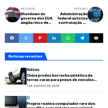
ANTERIOR
PRÓXIMO
Shutdown do
Administração
governo dos EUA
federal autoriza
amplia risco de
contratação de
colapso na
300 analistas de
segurança digital
TI
Notícias recentes
Notícias
China produz borracha sintética de
terras-raras para pneus de veículos
elétricos
7 DE AGOSTO DE 2026
TI
Projeto reativa computador raro dos
anos 90 e com sistema operacional