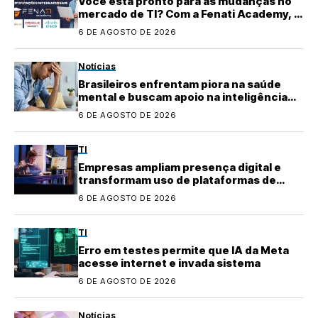
Você está pronto para as mudanças no
mercado de TI? Com a Fenati Academy, é
fácil se atualizar!
6 DE AGOSTO DE 2026
Notícias
Brasileiros enfrentam piora na saúde
mental e buscam apoio na inteligência
artificial
6 DE AGOSTO DE 2026
TI
Empresas ampliam presença digital e
transformam uso de plataformas de
conteúdo
6 DE AGOSTO DE 2026
TI
Erro em testes permite que IA da Meta
acesse internet e invada sistema
6 DE AGOSTO DE 2026
Notícias