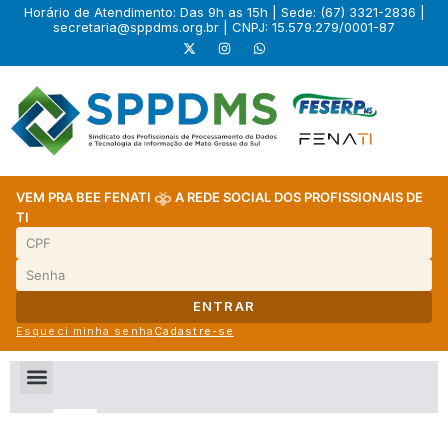
Horário de Atendimento: Das 9h as 15h | Sede: (67) 3321-2836 |
secretaria@sppdms.org.br
| CNPJ: 15.579.279/0001-87
VEM PRA BEE FENATI
A REDE SOCIAL DOS PROFISSIONAIS DE
TI
ENTRAR
Esqueci minha senha
Cadastre-se