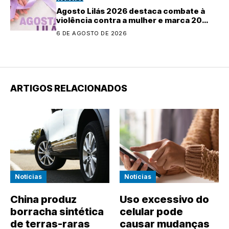
Agosto Lilás 2026 destaca combate à
violência contra a mulher e marca 20
anos da Lei Maria da Penha
6 DE AGOSTO DE 2026
ARTIGOS RELACIONADOS
Notícias
Notícias
China produz
Uso excessivo do
borracha sintética
celular pode
de terras-raras
causar mudanças