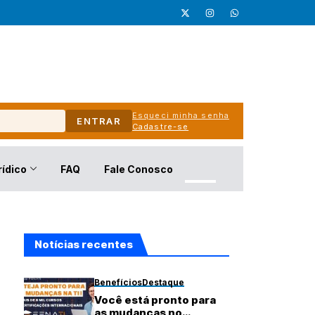
Esqueci minha senha
ENTRAR
Cadastre-se
rídico
FAQ
Fale Conosco
Notícias recentes
Benefícios
Destaque
Você está pronto para
as mudanças no