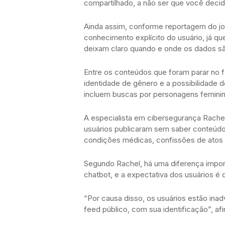
compartilhado, a não ser que você decid
Ainda assim, conforme reportagem do jo
conhecimento explícito do usuário, já q
deixam claro quando e onde os dados sã
Entre os conteúdos que foram parar no 
identidade de gênero e a possibilidade d
incluem buscas por personagens feminin
A especialista em cibersegurança Rachel
usuários publicaram sem saber conteúd
condições médicas, confissões de atos il
Segundo Rachel, há uma diferença import
chatbot, e a expectativa dos usuários 
“Por causa disso, os usuários estão in
feed público, com sua identificação”, af