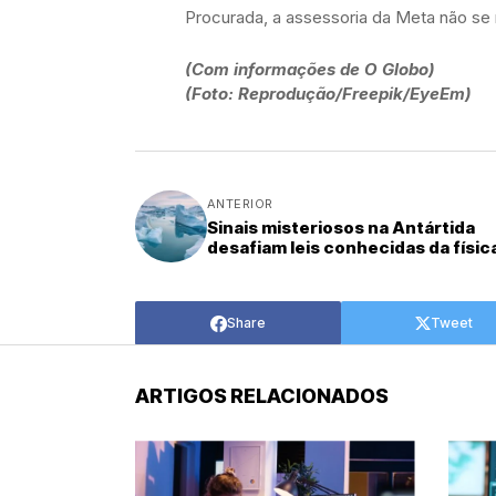
Procurada, a assessoria da Meta não se
(Com informações de O Globo)
(Foto: Reprodução/Freepik/EyeEm)
ANTERIOR
Sinais misteriosos na Antártida
desafiam leis conhecidas da físic
Share
Tweet
ARTIGOS RELACIONADOS