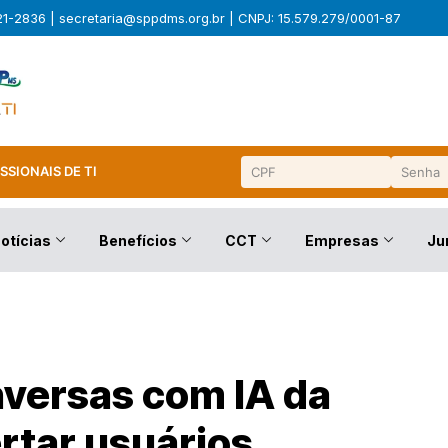
321-2836 |
secretaria@sppdms.org.br
| CNPJ: 15.579.279/0001-87
SSIONAIS DE TI
otícias
Benefícios
CCT
Empresas
Ju
nversas com IA da
rtar usuários