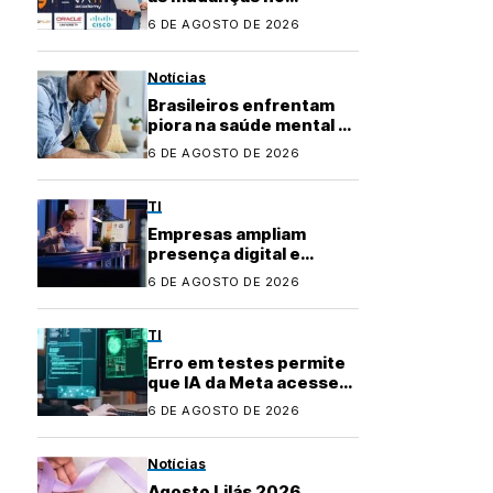
mercado de TI? Com a
6 DE AGOSTO DE 2026
Fenati Academy, é fácil
se atualizar!
Notícias
Brasileiros enfrentam
piora na saúde mental e
buscam apoio na
6 DE AGOSTO DE 2026
inteligência artificial
TI
Empresas ampliam
presença digital e
transformam uso de
6 DE AGOSTO DE 2026
plataformas de
conteúdo
TI
Erro em testes permite
que IA da Meta acesse
internet e invada
6 DE AGOSTO DE 2026
sistema
Notícias
Agosto Lilás 2026