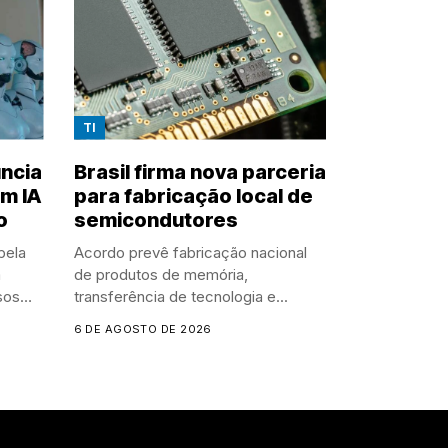
TI
ncia
Brasil firma nova parceria
m IA
para fabricação local de
o
semicondutores
pela
Acordo prevê fabricação nacional
m
de produtos de memória,
sos
transferência de tecnologia e...
6 DE AGOSTO DE 2026