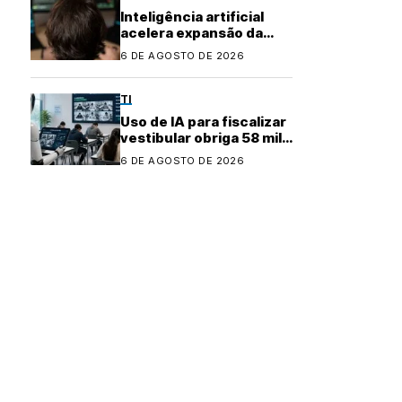
Inteligência artificial
acelera expansão da
indústria do cibercrime
6 DE AGOSTO DE 2026
TI
Uso de IA para fiscalizar
vestibular obriga 58 mil
candidatos a refazer
6 DE AGOSTO DE 2026
prova