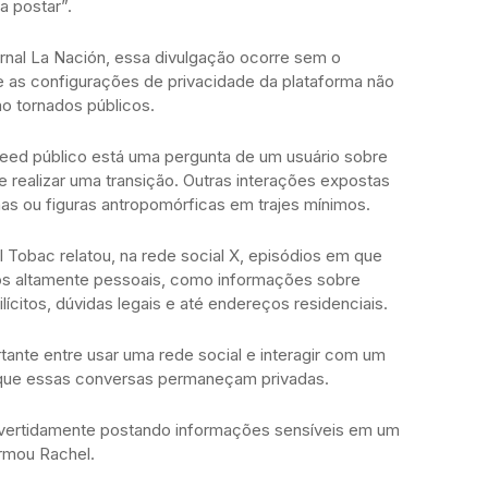
a postar”.
rnal La Nación, essa divulgação ocorre sem o
ue as configurações de privacidade da plataforma não
o tornados públicos.
feed público está uma pergunta de um usuário sobre
e realizar uma transição. Outras interações expostas
as ou figuras antropomórficas em trajes mínimos.
 Tobac relatou, na rede social X, episódios em que
os altamente pessoais, como informações sobre
ícitos, dúvidas legais e até endereços residenciais.
ante entre usar uma rede social e interagir com um
é que essas conversas permaneçam privadas.
advertidamente postando informações sensíveis em um
irmou Rachel.