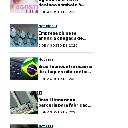
destaca combate à
violência contra a
6 DE AGOSTO DE 2026
mulher e marca 20 anos
da Lei Maria da Penha
Notícias
TI
Empresa chinesa
anuncia chegada de
robôs com IA ao
6 DE AGOSTO DE 2026
mercado brasileiro
Notícias
Brasil concentra maioria
de ataques cibernéticos
na América Latina
6 DE AGOSTO DE 2026
TI
Brasil firma nova
parceria para fabricação
local de
6 DE AGOSTO DE 2026
semicondutores
Notícias