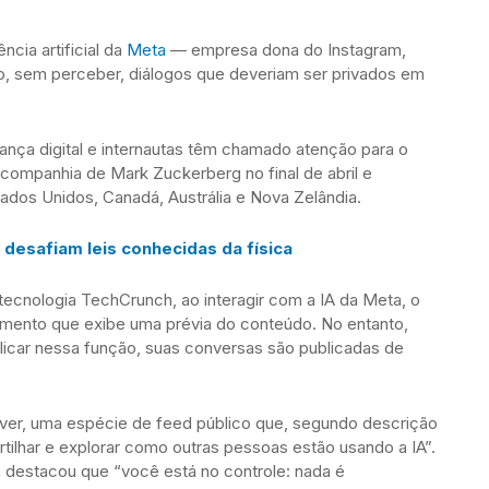
ncia artificial da
Meta
— empresa dona do Instagram,
 sem perceber, diálogos que deveriam ser privados em
rança digital e internautas têm chamado atenção para o
companhia de Mark Zuckerberg no final de abril e
tados Unidos, Canadá, Austrália e Nova Zelândia.
a desafiam leis conhecidas da física
ecnologia TechCrunch, ao interagir com a IA da Meta, o
amento que exibe uma prévia do conteúdo. No entanto,
icar nessa função, suas conversas são publicadas de
over, uma espécie de feed público que, segundo descrição
tilhar e explorar como outras pessoas estão usando a IA”.
 destacou que “você está no controle: nada é