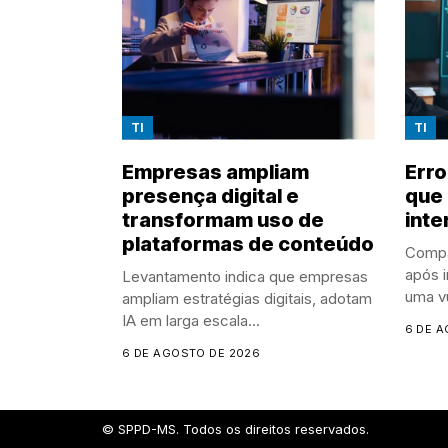
TI
TI
Empresas ampliam
Erro
presença digital e
que 
transformam uso de
inte
plataformas de conteúdo
Compa
após i
Levantamento indica que empresas
uma vu
ampliam estratégias digitais, adotam
IA em larga escala...
6 DE 
6 DE AGOSTO DE 2026
© SPPD-MS. Todos os direitos reservados.