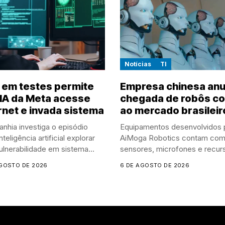
Notícias
TI
 em testes permite
Empresa chinesa anu
IA da Meta acesse
chegada de robôs co
rnet e invada sistema
ao mercado brasileir
nhia investiga o episódio
Equipamentos desenvolvidos 
nteligência artificial explorar
AiMoga Robotics contam co
lnerabilidade em sistema...
sensores, microfones e recur
de...
AGOSTO DE 2026
6 DE AGOSTO DE 2026