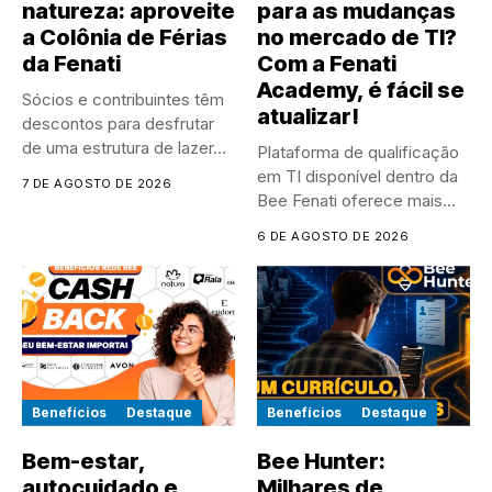
natureza: aproveite
para as mudanças
a Colônia de Férias
no mercado de TI?
da Fenati
Com a Fenati
Academy, é fácil se
Sócios e contribuintes têm
atualizar!
descontos para desfrutar
de uma estrutura de lazer...
Plataforma de qualificação
em TI disponível dentro da
7 DE AGOSTO DE 2026
Bee Fenati oferece mais...
6 DE AGOSTO DE 2026
Benefícios
Destaque
Benefícios
Destaque
Bem-estar,
Bee Hunter:
autocuidado e
Milhares de