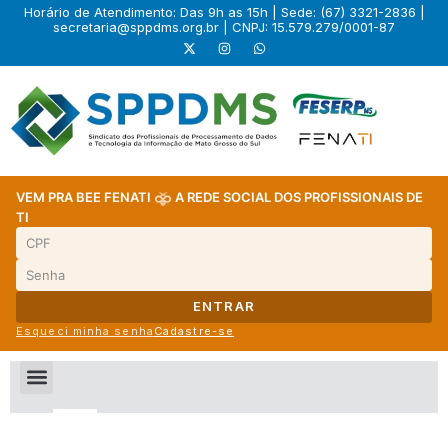
Horário de Atendimento: Das 9h as 15h | Sede: (67) 3321-2836 |
secretaria@sppdms.org.br
| CNPJ: 15.579.279/0001-87
VEM PRA BEE FENATI
A REDE SOCIAL DOS PROFISSIONAIS DE
TI
ENTRAR
Esqueci minha senha
Cadastre-se