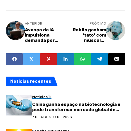
ANTERIOR
PRÓXIMO
Avanço da IA
Robôs ganham
impulsiona
‘tato’ com
demanda por
músculos
profissionais
artificiais
seniores
capazes de sentir
toque
Notícias recentes
Notícias
TI
China ganha espaço na biotecnologia e
pode transformar mercado global de
medicamentos
7 DE AGOSTO DE 2026