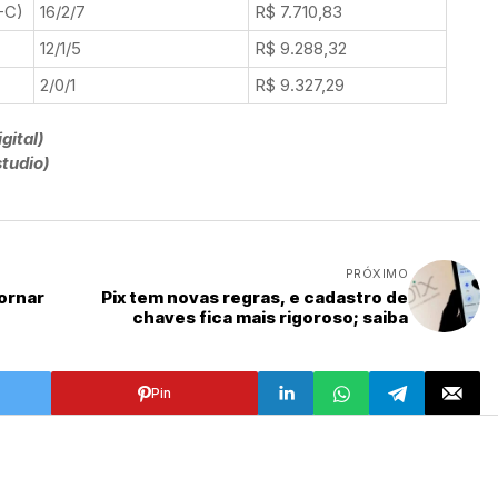
-C)
16/2/7
R$ 7.710,83
12/1/5
R$ 9.288,32
2/0/1
R$ 9.327,29
gital)
tudio)
PRÓXIMO
tornar
Pix tem novas regras, e cadastro de
chaves fica mais rigoroso; saiba
Pin