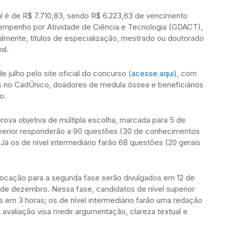
l é de R$ 7.710,83, sendo R$ 6.223,63 de vencimento
sempenho por Atividade de Ciência e Tecnologia (GDACT),
lmente, títulos de especialização, mestrado ou doutorado
il.
e julho pelo site oficial do concurso (
acesse aqui
), com
os no CadÚnico, doadores de medula óssea e beneficiários
o.
rova objetiva de múltipla escolha, marcada para 5 de
uperior responderão a 90 questões (30 de conhecimentos
 Já os de nível intermediário farão 68 questões (20 gerais
vocação para a segunda fase serão divulgados em 12 de
de dezembro. Nessa fase, candidatos de nível superior
 em 3 horas; os de nível intermediário farão uma redação
 avaliação visa medir argumentação, clareza textual e