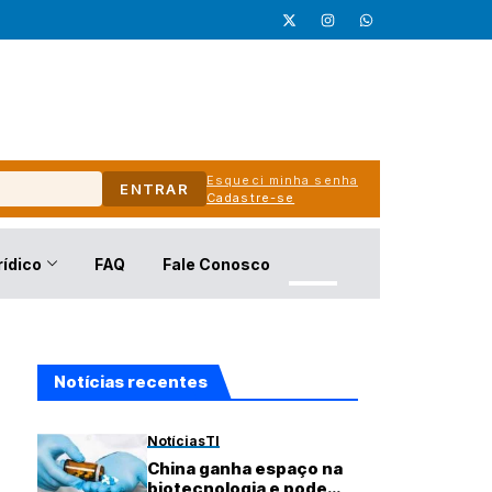
Esqueci minha senha
ENTRAR
Cadastre-se
rídico
FAQ
Fale Conosco
Notícias recentes
Notícias
TI
China ganha espaço na
biotecnologia e pode