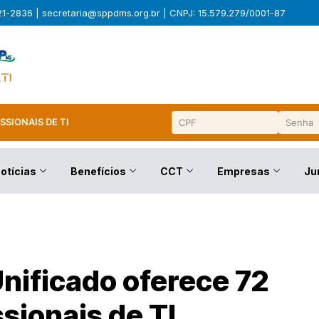
321-2836 |
secretaria@sppdms.org.br
| CNPJ: 15.579.279/0001-87
SSIONAIS DE TI
otícias
Benefícios
CCT
Empresas
Ju
nificado oferece 72
sionais de TI