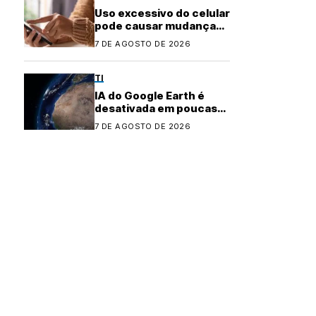
Uso excessivo do celular
pode causar mudanças
físicas no corpo
7 DE AGOSTO DE 2026
TI
IA do Google Earth é
desativada em poucas
horas após controvérsia
7 DE AGOSTO DE 2026