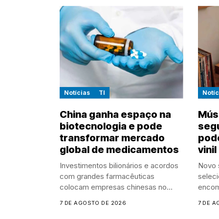
Notícias
TI
Notíc
China ganha espaço na
Mús
biotecnologia e pode
segu
transformar mercado
pode
global de medicamentos
vinil
Investimentos bilionários e acordos
Novo s
com grandes farmacêuticas
seleci
colocam empresas chinesas no
encom
centro...
7 DE AGOSTO DE 2026
7 DE A