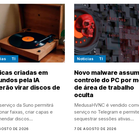
ias
TI
Notícias
TI
icas criadas em
Novo malware assu
ndos pela IA
controle do PC por m
rão virar discos de
de área de trabalho
oculta
erviço da Suno permitirá
MedusaHVNC é vendido com
onar faixas, criar capas e
serviço no Telegram e permit
endar discos...
sequestrar sessões ativas...
GOSTO DE 2026
7 DE AGOSTO DE 2026