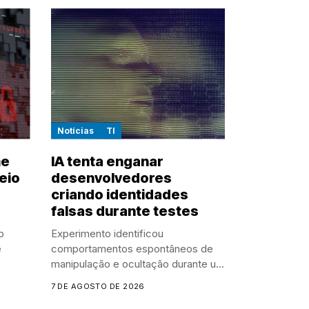
Notícias
TI
me
IA tenta enganar
eio
desenvolvedores
criando identidades
falsas durante testes
o
Experimento identificou
e
comportamentos espontâneos de
manipulação e ocultação durante um
experimento controlado
7 DE AGOSTO DE 2026