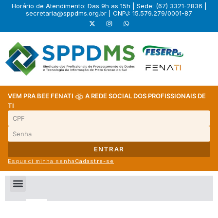
Horário de Atendimento: Das 9h as 15h | Sede: (67) 3321-2836 |
secretaria@sppdms.org.br
| CNPJ: 15.579.279/0001-87
VEM PRA BEE FENATI
A REDE SOCIAL DOS PROFISSIONAIS DE
TI
ENTRAR
Esqueci minha senha
Cadastre-se