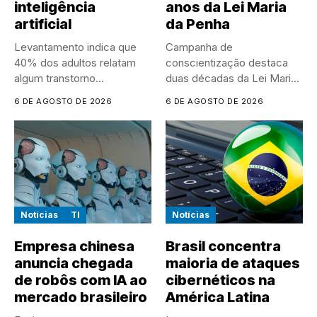
inteligência
anos da Lei Maria
artificial
da Penha
Levantamento indica que
Campanha de
40% dos adultos relatam
conscientização destaca
algum transtorno
duas décadas da Lei Maria
psicológico e que...
da Penha e...
6 DE AGOSTO DE 2026
6 DE AGOSTO DE 2026
Notícias
TI
Notícias
Empresa chinesa
Brasil concentra
anuncia chegada
maioria de ataques
de robôs com IA ao
cibernéticos na
mercado brasileiro
América Latina