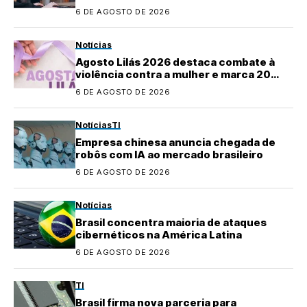
6 DE AGOSTO DE 2026
Notícias
Agosto Lilás 2026 destaca combate à
violência contra a mulher e marca 20
anos da Lei Maria da Penha
6 DE AGOSTO DE 2026
Notícias
TI
Empresa chinesa anuncia chegada de
robôs com IA ao mercado brasileiro
6 DE AGOSTO DE 2026
Notícias
Brasil concentra maioria de ataques
cibernéticos na América Latina
6 DE AGOSTO DE 2026
TI
Brasil firma nova parceria para