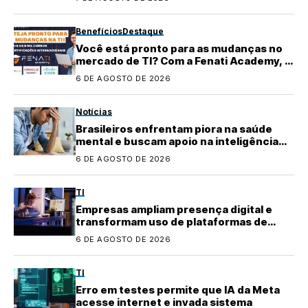
Benefícios
Destaque
Você está pronto para as mudanças no
mercado de TI? Com a Fenati Academy, é
fácil se atualizar!
6 DE AGOSTO DE 2026
Notícias
Brasileiros enfrentam piora na saúde
mental e buscam apoio na inteligência
artificial
6 DE AGOSTO DE 2026
TI
Empresas ampliam presença digital e
transformam uso de plataformas de
conteúdo
6 DE AGOSTO DE 2026
TI
Erro em testes permite que IA da Meta
acesse internet e invada sistema