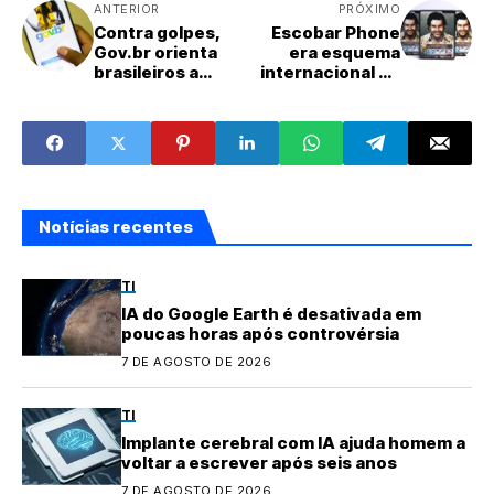
ANTERIOR
PRÓXIMO
Contra golpes,
Escobar Phone
Gov.br orienta
era esquema
brasileiros a
internacional de
usarem
fraude e lavagem
verificação em
de dinheiro
duas etapas
Notícias recentes
TI
IA do Google Earth é desativada em
poucas horas após controvérsia
7 DE AGOSTO DE 2026
TI
Implante cerebral com IA ajuda homem a
voltar a escrever após seis anos
7 DE AGOSTO DE 2026