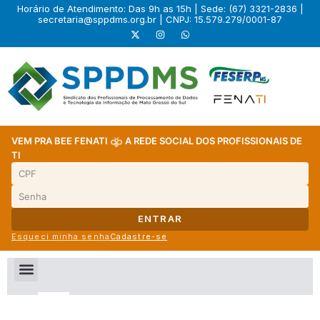
Horário de Atendimento: Das 9h as 15h | Sede: (67) 3321-2836 |
secretaria@sppdms.org.br
| CNPJ: 15.579.279/0001-87
VEM PRA BEE FENATI
A REDE SOCIAL DOS PROFISSIONAIS DE
TI
ENTRAR
Esqueci minha senha
Cadastre-se