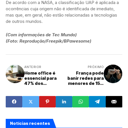
De acordo com a NASA, a classificação UAP é aplicada a
ocorrências cuja origem não é identificada de imediato,
mas que, em geral, não estão relacionadas a tecnologias
de outros mundos.
(Com informações de Tec Mundo)
(Foto: Reprodução/Freepik/BPawesome)
ANTERIOR
PRÓXIMO
Home office é
França pode
essencial para
banir redes para
47% dos
menores de 15 e
profissionais de
restringir acesso
TI no Brasil
noturno
Notícias recentes