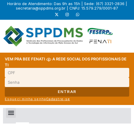
Horário de Atendimento: Das 9h as 15h | Sede: (67) 3321-2836 |
secretaria@sppdms.org.br
| CNPJ: 15.579.279/0001-87
VEM PRA BEE FENATI
A REDE SOCIAL DOS PROFISSIONAIS DE
TI
ENTRAR
Esqueci minha senha
Cadastre-se