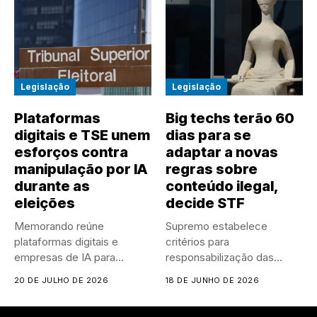
Legislação
Legislação
Plataformas
Big techs terão 60
digitais e TSE unem
dias para se
esforços contra
adaptar a novas
manipulação por IA
regras sobre
durante as
conteúdo ilegal,
eleições
decide STF
Memorando reúne
Supremo estabelece
plataformas digitais e
critérios para
empresas de IA para
responsabilização das
ampliar medidas contra...
empresas de tecnologia e
20 DE JULHO DE 2026
18 DE JUNHO DE 2026
dá prazo...