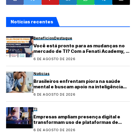
Notícias recentes
Benefícios
Destaque
Você está pronto para as mudanças no
mercado de TI? Com a Fenati Academy, é
fácil se atualizar!
6 DE AGOSTO DE 2026
Notícias
Brasileiros enfrentam piora na saúde
mental e buscam apoio na inteligência
artificial
6 DE AGOSTO DE 2026
TI
Empresas ampliam presença digital e
transformam uso de plataformas de
conteúdo
6 DE AGOSTO DE 2026