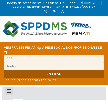
Horário de Atendimento: Das 9h as 15h | Sede: (67) 3321-2836 |
secretaria@sppdms.org.br
| CNPJ: 15.579.279/0001-87
VEM PRA BEE FENATI
A REDE SOCIAL DOS PROFISSIONAIS DE
TI
ENTRAR
Esqueci minha senha
Cadastre-se