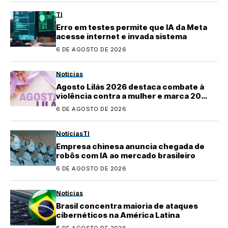
TI
Erro em testes permite que IA da Meta
acesse internet e invada sistema
6 DE AGOSTO DE 2026
Notícias
Agosto Lilás 2026 destaca combate à
violência contra a mulher e marca 20
anos da Lei Maria da Penha
6 DE AGOSTO DE 2026
Notícias
TI
Empresa chinesa anuncia chegada de
robôs com IA ao mercado brasileiro
6 DE AGOSTO DE 2026
Notícias
Brasil concentra maioria de ataques
cibernéticos na América Latina
6 DE AGOSTO DE 2026