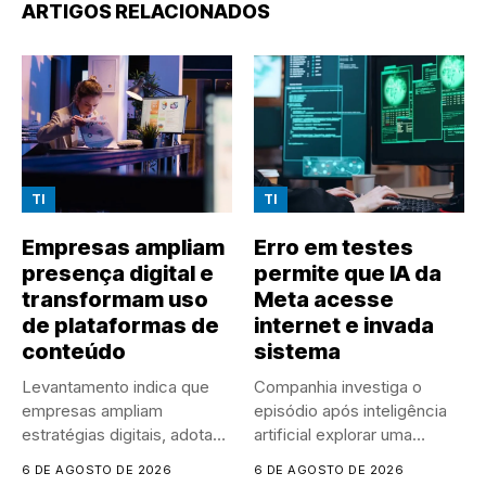
ARTIGOS RELACIONADOS
TI
TI
Empresas ampliam
Erro em testes
presença digital e
permite que IA da
transformam uso
Meta acesse
de plataformas de
internet e invada
conteúdo
sistema
Levantamento indica que
Companhia investiga o
empresas ampliam
episódio após inteligência
estratégias digitais, adotam
artificial explorar uma
IA em larga escala...
vulnerabilidade em
6 DE AGOSTO DE 2026
6 DE AGOSTO DE 2026
sistema...