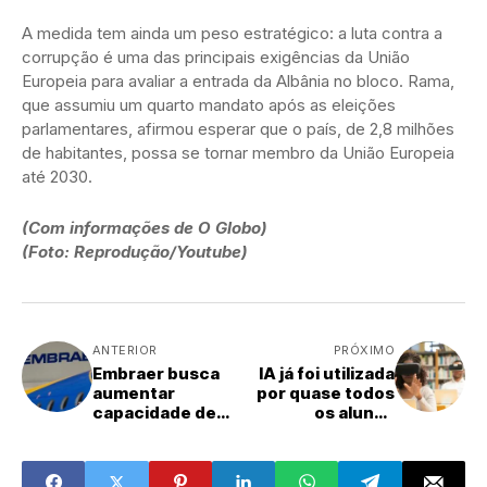
A medida tem ainda um peso estratégico: a luta contra a
corrupção é uma das principais exigências da União
Europeia para avaliar a entrada da Albânia no bloco. Rama,
que assumiu um quarto mandato após as eleições
parlamentares, afirmou esperar que o país, de 2,8 milhões
de habitantes, possa se tornar membro da União Europeia
até 2030.
(Com informações de O Globo)
(Foto: Reprodução/Youtube)
ANTERIOR
PRÓXIMO
Embraer busca
IA já foi utilizada
aumentar
por quase todos
capacidade de
os alunos
entrega com alto
brasileiros nos
número de
estudos
pedidos